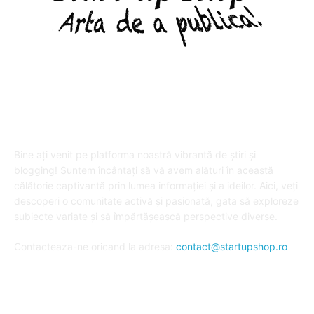
DESPRE "Arta de a publica" !
Bine ați venit pe platforma noastră vibrantă de știri și
blogging! Suntem încântați să vă avem alături în această
călătorie captivantă prin lumea informației și a ideilor. Aici, veți
descoperi o comunitate activă și pasionată, gata să exploreze
subiecte variate și să împărtășească perspective diverse.
Contacteaza-ne oricand la adresa:
contact@startupshop.ro
Cate stiri avem in ultima perioada?