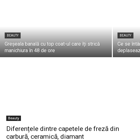
BEAUTY
BEAUTY
Greșeala banală cu top coat-ul care îți strică
Ce se înt
manichiura în 48 de ore
deplasea
Beauty
Diferențele dintre capetele de freză din
carbură, ceramică, diamant