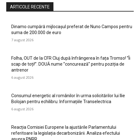
ARTICOLE RECENTE
Dinamo cumpără mijlocașul preferat de Nuno Campos pentru
suma de 200.000 de euro
7 august 2026
Folha, OUT de la CFR Cluj după înfrângerea în fața Tromso! ”Îi
scap de toți!”. DOUĂ nume ”concurează” pentru poziția de
antrenor
6 august 2026
Consumul energetic al românilor în urma solicitărilor lui Ilie
Bolojan pentru echilibru: Informațiile Transelectrica
6 august 2026
Reacția Comisiei Europene la ajustările Parlamentului
referitoare la legislația decarbonizării. Analiza efectului
asupra PNRR.