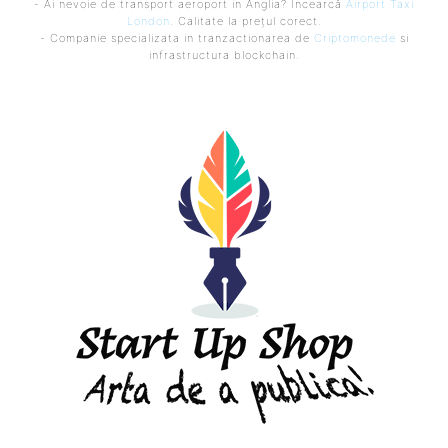
- Ai nevoie de transport aeroport in Anglia? Încearcă
Airport Taxi
London
. Calitate la prețul corect.
- Companie specializata in tranzactionarea de
Criptomonede
si
infrastructura blockchain.