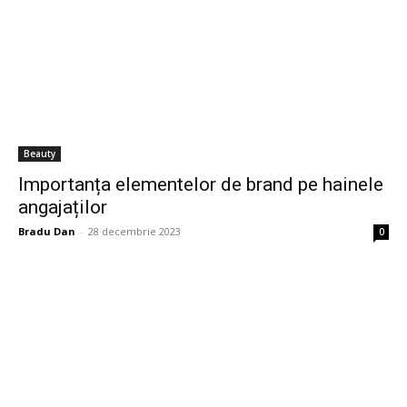
Beauty
Importanța elementelor de brand pe hainele
angajaților
Bradu Dan
-
28 decembrie 2023
0