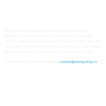
DESPRE "Arta de a publica" !
Bine ați venit pe platforma noastră vibrantă de știri și
blogging! Suntem încântați să vă avem alături în această
călătorie captivantă prin lumea informației și a ideilor. Aici, veți
descoperi o comunitate activă și pasionată, gata să exploreze
subiecte variate și să împărtășească perspective diverse.
Contacteaza-ne oricand la adresa:
contact@startupshop.ro
Cate stiri avem in ultima perioada?
Afaceri si Finante
Auto / Moto
Beauty