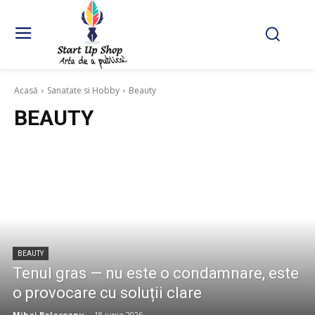
Acasă
Sanatate si Hobby
Beauty
BEAUTY
BEAUTY
Tenul gras — nu este o condamnare, este
o provocare cu soluții clare
Mihai Balaceanu
-
18 iunie 2026