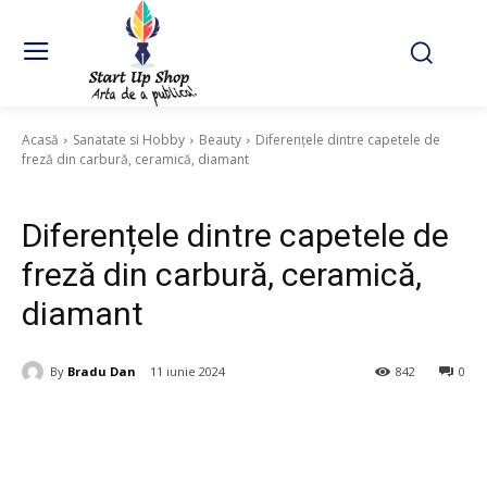
Acasă
Sanatate si Hobby
Beauty
Diferențele dintre capetele de
freză din carbură, ceramică, diamant
Beauty
Diferențele dintre capetele de
freză din carbură, ceramică,
diamant
By
Bradu Dan
11 iunie 2024
842
0