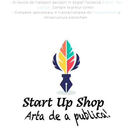
- Ai nevoie de transport aeroport in Anglia? Încearcă
Airport Taxi
London
. Calitate la prețul corect.
- Companie specializata in tranzactionarea de
Criptomonede
si
infrastructura blockchain.