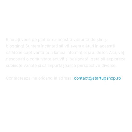
DESPRE "Arta de a publica" !
Bine ați venit pe platforma noastră vibrantă de știri și
blogging! Suntem încântați să vă avem alături în această
călătorie captivantă prin lumea informației și a ideilor. Aici, veți
descoperi o comunitate activă și pasionată, gata să exploreze
subiecte variate și să împărtășească perspective diverse.
Contacteaza-ne oricand la adresa:
contact@startupshop.ro
Cate stiri avem in ultima perioada?
Afaceri si Finante
Auto / Moto
Beauty