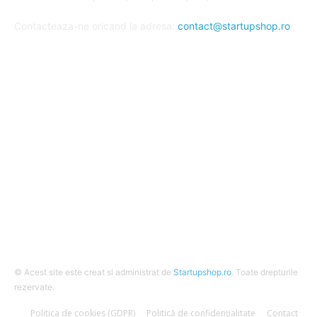
Contacteaza-ne oricand la adresa:
contact@startupshop.ro
Cate stiri avem in ultima perioada?
Afaceri si Finante
Auto / Moto
Beauty
Constructii
Cursuri
Diverse
© Acest site este creat si administrat de
Startupshop.ro
. Toate drepturile
rezervate.
Politica de cookies (GDPR)
Politică de confidențialitate
Contact