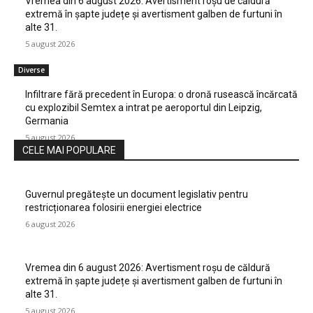
Vremea din 6 august 2026: Avertisment roșu de căldură
extremă în șapte județe și avertisment galben de furtuni în
alte 31.
5 august 2026
Diverse
Infiltrare fără precedent în Europa: o dronă rusească încărcată
cu explozibil Semtex a intrat pe aeroportul din Leipzig,
Germania
5 august 2026
CELE MAI POPULARE
Guvernul pregătește un document legislativ pentru
restricționarea folosirii energiei electrice
6 august 2026
Vremea din 6 august 2026: Avertisment roșu de căldură
extremă în șapte județe și avertisment galben de furtuni în
alte 31.
5 august 2026