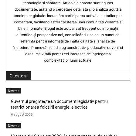
tehnologie și sănătate. Articolele noastre sunt riguros
documentate, arătând o cercetare detaliată și o analiză acută a
tendințelor globale. Încurajăm participarea activă a cititorilor prin
comentarii, facilitând astfel creșterea unei comunități vibrante și
bine informate. Blogul este actualizat frecvent cu informații
autentice și perspective noi, consolidându-se ca un punct de
referință pentru informații de înaltă calitate și analize de
încredere. Promovăm un dialog constructiv și educativ, devenind
o resursă vitală pentru cei interesați de înțelegerea
complexităților lumii actuale.
Citeste si
Diverse
Guvernul pregătește un document legislativ pentru
restricționarea folosirii energiei electrice
6 august 2026
Diverse