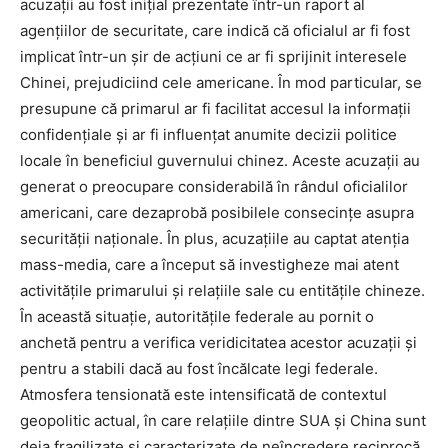
acuzații au fost inițial prezentate într-un raport al
agențiilor de securitate, care indică că oficialul ar fi fost
implicat într-un șir de acțiuni ce ar fi sprijinit interesele
Chinei, prejudiciind cele americane. În mod particular, se
presupune că primarul ar fi facilitat accesul la informații
confidențiale și ar fi influențat anumite decizii politice
locale în beneficiul guvernului chinez. Aceste acuzații au
generat o preocupare considerabilă în rândul oficialilor
americani, care dezaprobă posibilele consecințe asupra
securității naționale. În plus, acuzațiile au captat atenția
mass-media, care a început să investigheze mai atent
activitățile primarului și relațiile sale cu entitățile chineze.
În această situație, autoritățile federale au pornit o
anchetă pentru a verifica veridicitatea acestor acuzații și
pentru a stabili dacă au fost încălcate legi federale.
Atmosfera tensionată este intensificată de contextul
geopolitic actual, în care relațiile dintre SUA și China sunt
deja fragilizate și caracterizate de neîncredere reciprocă.