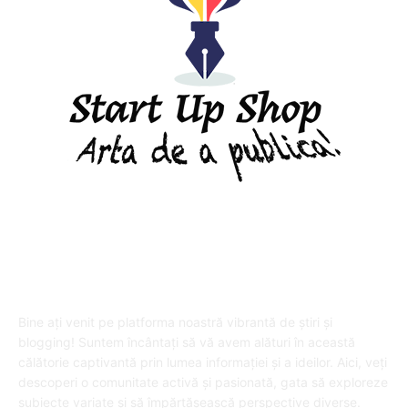
DESPRE "Arta de a publica" !
Bine ați venit pe platforma noastră vibrantă de știri și
blogging! Suntem încântați să vă avem alături în această
călătorie captivantă prin lumea informației și a ideilor. Aici, veți
descoperi o comunitate activă și pasionată, gata să exploreze
subiecte variate și să împărtășească perspective diverse.