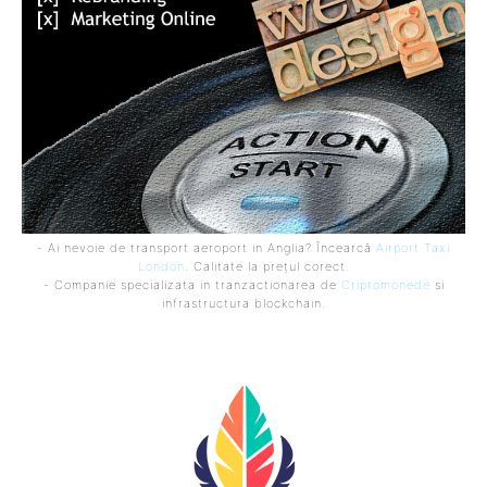
- Ai nevoie de transport aeroport in Anglia? Încearcă
Airport Taxi
London
. Calitate la prețul corect.
- Companie specializata in tranzactionarea de
Criptomonede
si
infrastructura blockchain.