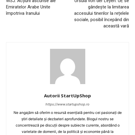
WSJ: Acțiuni ascunse ale
Ursula von der Leyen: UE se
Emiratelor Arabe Unite
gândește la limitarea
împotriva Iranului
accesului tinerilor la rețelele
sociale, posibil începând din
această vară
Autorii StartUpShop
https://www.startupshop.ro
Ne angajăm să oferim o resursă esențială pentru cei pasionați de
știri detaliate și dezbateri aprofundate. Blogul nostru se
concentrează pe discuții despre subiecte curente, abordând o
varietate de domenii, de la politică și economie până la