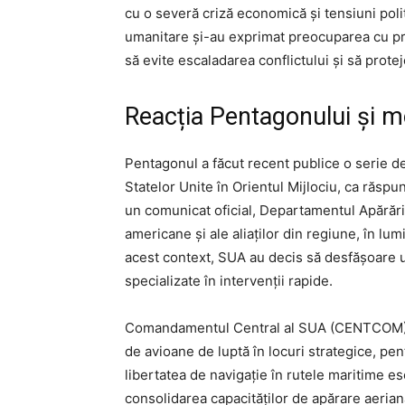
cu o severă criză economică și tensiuni polit
umanitare și-au exprimat preocuparea cu privi
să evite escaladarea conflictului și să proteje
Reacția Pentagonului și m
Pentagonul a făcut recent publice o serie d
Statelor Unite în Orientul Mijlociu, ca răspuns
un comunicat oficial, Departamentul Apărării
americane și ale aliaților din regiune, în lumi
acest context, SUA au decis să desfășoare u
specializate în intervenții rapide.
Comandamentul Central al SUA (CENTCOM) a
de avioane de luptă în locuri strategice, pent
libertatea de navigație în rutele maritime 
consolidarea capacităților de apărare aeriană