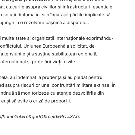
 atacurile asupra civililor și infrastructurii esențiale.
 soluții diplomatici și a încurajat părțile implicate să
ajunge la o rezolvare pașnică a disputelor.
i multe state și organizații internaționale exprimându-
conflictului. Uniunea Europeană a solicitat, de
tensiunile și a susține stabilitatea regională,
ternațional și protejării vieții civile.
obală, au îndemnat la prudență și au pledat pentru
d asupra riscurilor unei confruntări militare extinse. În
ntinuă să monitorizeze cu atenție dezvolările din
euși să evite o criză de proporții.
e.com/home?hl=ro&gl=RO&ceid=RO%3Aro