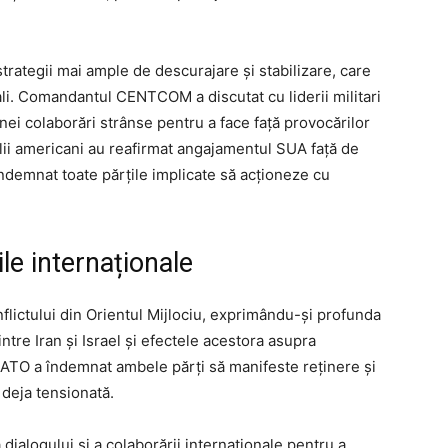
trategii mai ample de descurajare și stabilizare, care
ali. Comandantul CENTCOM a discutat cu liderii militari
nei colaborări strânse pentru a face față provocărilor
alii americani au reafirmat angajamentul SUA față de
îndemnat toate părțile implicate să acționeze cu
ile internaționale
nflictului din Orientul Mijlociu, exprimându-și profunda
ntre Iran și Israel și efectele acestora asupra
l NATO a îndemnat ambele părți să manifeste reținere și
 deja tensionată.
 dialogului și a colaborării internaționale pentru a