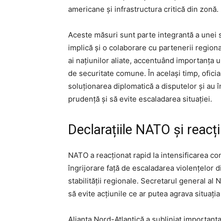
americane și infrastructura critică din zonă.
Aceste măsuri sunt parte integrantă a unei s
implică și o colaborare cu partenerii region
ai națiunilor aliate, accentuând importanța u
de securitate comune. În același timp, ofici
soluționarea diplomatică a disputelor și au 
prudență și să evite escaladarea situației.
Declarațiile NATO și reacți
NATO a reacționat rapid la intensificarea co
îngrijorare față de escaladarea violențelor di
stabilității regionale. Secretarul general a
să evite acțiunile ce ar putea agrava situația
Alianța Nord-Atlantică a subliniat importanța