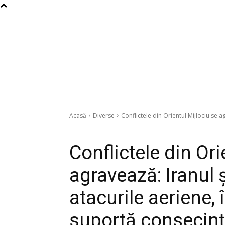
Acasă
Diverse
Conflictele din Orientul Mijlociu se agr
Diverse
Conflictele din Ori
agravează: Iranul și
atacurile aeriene, 
suportă consecinț