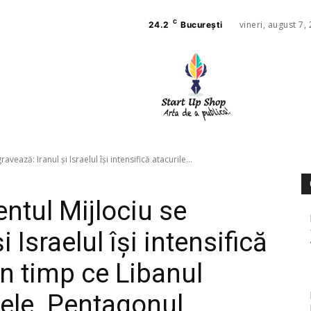
C
vineri, august 7,
24.2
București
AFACE
SANAT
avează: Iranul și Israelul își intensifică atacurile...
entul Mijlociu se
 Israelul își intensifică
în timp ce Libanul
ele. Pentagonul