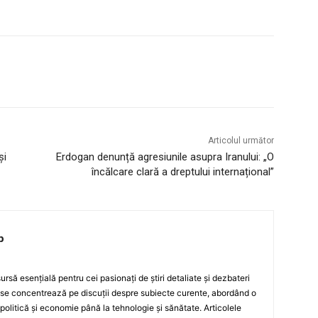
Articolul următor
și
Erdogan denunță agresiunile asupra Iranului: „O
încălcare clară a dreptului internațional”
p
rsă esențială pentru cei pasionați de știri detaliate și dezbateri
 se concentrează pe discuții despre subiecte curente, abordând o
 politică și economie până la tehnologie și sănătate. Articolele