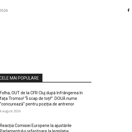
 2026
RI
DIVERSE
HOME / DECO
MASS MEDIA
ATE / HOBBY
SOCIAL CULTURAL
TEHNOLOGIE
CELE MAI POPULARE
Folha, OUT de la CFR Cluj după înfrângerea în
fața Tromso! ”Îi scap de toți!”. DOUĂ nume
”concurează” pentru poziția de antrenor
6 august 2026
Reacția Comisiei Europene la ajustările
Parlamentului referitoare la legislația