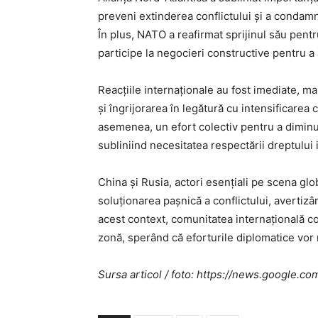
preveni extinderea conflictului și a condamnat
În plus, NATO a reafirmat sprijinul său pentru
participe la negocieri constructive pentru a 
Reacțiile internaționale au fost imediate, ma
și îngrijorarea în legătură cu intensificarea 
asemenea, un efort colectiv pentru a diminua 
subliniind necesitatea respectării dreptului in
China și Rusia, actori esențiali pe scena gl
soluționarea pașnică a conflictului, avertizân
acest context, comunitatea internațională co
zonă, sperând că eforturile diplomatice vor r
Sursa articol / foto: https://news.googl