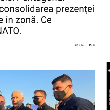
consolidarea prezenței
e în zonă. Ce
NATO.
214
0