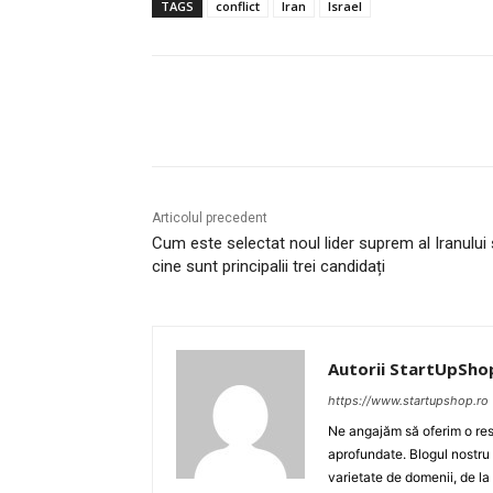
TAGS
conflict
Iran
Israel
Acțiune
Articolul precedent
Cum este selectat noul lider suprem al Iranului 
cine sunt principalii trei candidați
Autorii StartUpSho
https://www.startupshop.ro
Ne angajăm să oferim o resu
aprofundate. Blogul nostru
varietate de domenii, de la