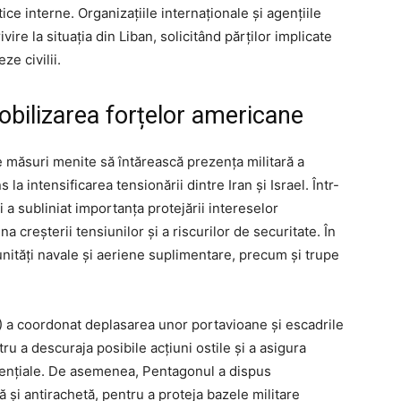
ice interne. Organizațiile internaționale și agențiile
re la situația din Liban, solicitând părților implicate
ze civilii.
obilizarea forțelor americane
e măsuri menite să întărească prezența militară a
 la intensificarea tensionării dintre Iran și Israel. Într-
 a subliniat importanța protejării intereselor
na creșterii tensiunilor și a riscurilor de securitate. În
nități navale și aeriene suplimentare, precum și trupe
 coordonat deplasarea unor portavioane și escadrile
ru a descuraja posibile acțiuni ostile și a asigura
esențiale. De asemenea, Pentagonul a dispus
 și antirachetă, pentru a proteja bazele militare