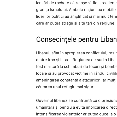
lansări de rachete către așezările israelien
granița Israelului. Ambele națiuni au mobiliza
liderilor politici au amplificat și mai mult t
care ar putea atrage și alte țări din regiune.
Consecințele pentru Liban
Libanul, aflat în apropierea conflictului, re
dintre Iran și Israel. Regiunea de sud a Lib
fost martoră la schimburi de focuri și bomba
locale și au provocat victime în rândul civili
amenințarea constantă a atacurilor, iar mulți
căutarea unui refugiu mai sigur.
Guvernul libanez se confruntă cu o presiune
umanitară și pentru a evita implicarea directă 
intensificarea violențelor ar putea duce la o