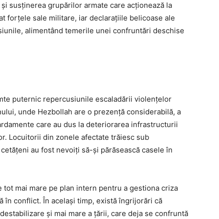
e și susținerea grupărilor armate care acționează la
t forțele sale militare, iar declarațiile belicoase ale
ensiunile, alimentând temerile unei confruntări deschise
simte puternic repercusiunile escaladării violențelor
anului, unde Hezbollah are o prezență considerabilă, a
rdamente care au dus la deteriorarea infrastructurii
lor. Locuitorii din zonele afectate trăiesc sub
 cetățeni au fost nevoiți să-și părăsească casele în
 tot mai mare pe plan intern pentru a gestiona criza
în conflict. În același timp, există îngrijorări că
 destabilizare și mai mare a țării, care deja se confruntă