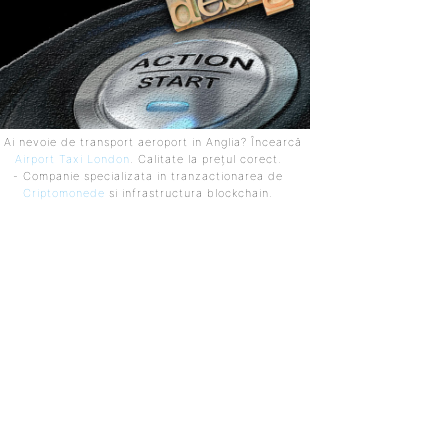
 Ai nevoie de transport aeroport in Anglia? Încearcă
Airport Taxi London
. Calitate la prețul corect.
- Companie specializata in tranzactionarea de
Criptomonede
si infrastructura blockchain.