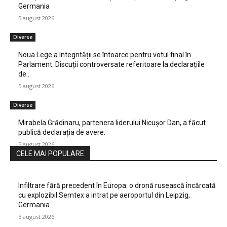
Germania
5 august 2026
Diverse
Noua Lege a Integrității se întoarce pentru votul final în
Parlament. Discuții controversate referitoare la declarațiile
de…
5 august 2026
Diverse
Mirabela Grădinaru, partenera liderului Nicușor Dan, a făcut
publică declarația de avere.
5 august 2026
CELE MAI POPULARE
Infiltrare fără precedent în Europa: o dronă rusească încărcată
cu explozibil Semtex a intrat pe aeroportul din Leipzig,
Germania
5 august 2026