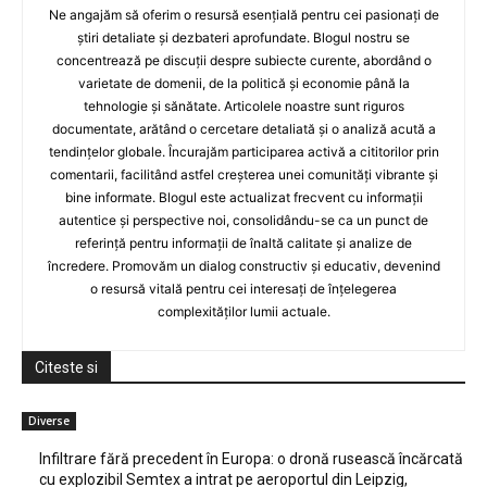
Ne angajăm să oferim o resursă esențială pentru cei pasionați de
știri detaliate și dezbateri aprofundate. Blogul nostru se
concentrează pe discuții despre subiecte curente, abordând o
varietate de domenii, de la politică și economie până la
tehnologie și sănătate. Articolele noastre sunt riguros
documentate, arătând o cercetare detaliată și o analiză acută a
tendințelor globale. Încurajăm participarea activă a cititorilor prin
comentarii, facilitând astfel creșterea unei comunități vibrante și
bine informate. Blogul este actualizat frecvent cu informații
autentice și perspective noi, consolidându-se ca un punct de
referință pentru informații de înaltă calitate și analize de
încredere. Promovăm un dialog constructiv și educativ, devenind
o resursă vitală pentru cei interesați de înțelegerea
complexităților lumii actuale.
Citeste si
Diverse
Infiltrare fără precedent în Europa: o dronă rusească încărcată
cu explozibil Semtex a intrat pe aeroportul din Leipzig,