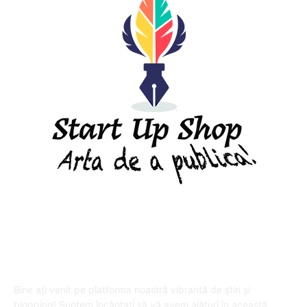
DESPRE "Arta de a publica" !
Bine ați venit pe platforma noastră vibrantă de știri și
blogging! Suntem încântați să vă avem alături în această