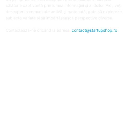
călătorie captivantă prin lumea informației și a ideilor. Aici, veți
descoperi o comunitate activă și pasionată, gata să exploreze
subiecte variate și să împărtășească perspective diverse.
Contacteaza-ne oricand la adresa:
contact@startupshop.ro
Cate stiri avem in ultima perioada?
Afaceri si Finante
Auto / Moto
Beauty
Constructii
Cursuri
Diverse