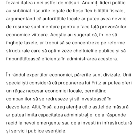
fezabilitatea unei astfel de măsuri. Anumiți lideri politici
au subliniat riscurile legate de lipsa flexibilității fiscale,
argumentând că autoritățile locale ar putea avea nevoie
de resurse suplimentare pentru a face față provocărilor
economice viitoare. Aceștia au sugerat că, în loc să
înghețe taxele, ar trebui să se concentreze pe reforme
structurale care să optimizeze cheltuielile publice și să
îmbunătățească eficiența în administrarea acestora.
În rândul experților economici, părerile sunt divizate. Unii
specialiști consideră că propunerea lui Fritz ar putea oferi
un răgaz necesar economiei locale, permițând
companiilor să se redreseze și să investească în
dezvoltare. Alții, însă, atrag atenția că o astfel de măsură
ar putea limita capacitatea administrației de a răspunde
rapid la nevoi emergente sau de a investi în infrastructură
și servicii publice esențiale.