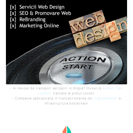
- Ai nevoie de transport aeroport in Anglia? Încearcă
Airport Taxi
London
. Calitate la prețul corect.
- Companie specializata in tranzactionarea de
Criptomonede
si
infrastructura blockchain.