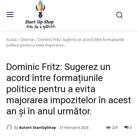
Acasă
Diverse
Dominic Fritz: Sugerez un acord între formațiunile
politice pentru a evita majorarea...
Diverse
Dominic Fritz: Sugerez un
acord între formațiunile
politice pentru a evita
majorarea impozitelor în acest
an și în anul următor.
By
Autorii StartUpShop
21 februarie 2026
229
0