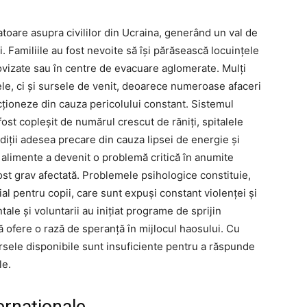
atoare asupra civililor din Ucraina, generând un val de
i. Familiile au fost nevoite să își părăsească locuințele
ovizate sau în centre de evacuare aglomerate. Mulți
sele, ci și sursele de venit, deoarece numeroase afaceri
ncționeze din cauza pericolului constant. Sistemul
ost copleșit de numărul crescut de răniți, spitalele
iții adesea precare din cauza lipsei de energie și
i alimente a devenit o problemă critică în anumite
ost grav afectată. Problemele psihologice constituie,
l pentru copii, care sunt expuși constant violenței și
ale și voluntarii au inițiat programe de sprijin
ă ofere o rază de speranță în mijlocul haosului. Cu
rsele disponibile sunt insuficiente pentru a răspunde
le.
ernaționale