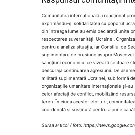
Comunitatea internațională a reacționat pro
exprimându-și solidaritatea cu poporul ucra
din întreaga lume au emis declarații unite pri
respectarea suveranității Ucrainei. Organiza
pentru a analiza situația, iar Consiliul de Se
suplimentare de presiune asupra Moscovei. 
sancțiuni economice ce vizează sectoare str
descuraja continuarea agresiunii. De aseme
militară suplimentară Ucrainei, sub formă de 
organizațiile umanitare internaționale și-au 
celor afectați de conflict, mobilizând resur
teren. În ciuda acestor eforturi, comunitate
coordonată și susținută pentru a pune capăt s
Sursa articol / foto: https://news.googl