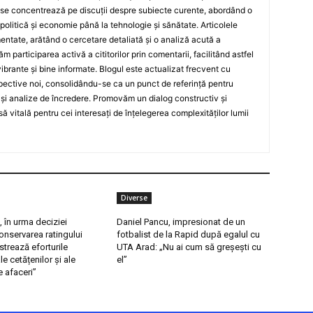
 se concentrează pe discuții despre subiecte curente, abordând o
 politică și economie până la tehnologie și sănătate. Articolele
ntate, arătând o cercetare detaliată și o analiză acută a
ăm participarea activă a cititorilor prin comentarii, facilitând astfel
ibrante și bine informate. Blogul este actualizat frecvent cu
spective noi, consolidându-se ca un punct de referință pentru
te și analize de încredere. Promovăm un dialog constructiv și
ă vitală pentru cei interesați de înțelegerea complexităților lumii
Diverse
 în urma deciziei
Daniel Pancu, impresionat de un
nservarea ratingului
fotbalist de la Rapid după egalul cu
strează eforturile
UTA Arad: „Nu ai cum să greșești cu
 ale cetățenilor și ale
el”
e afaceri”