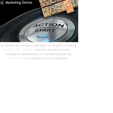
 Ai nevoie de transport aeroport in Anglia? Încearcă
Airport Taxi London
. Calitate la prețul corect.
- Companie specializata in tranzactionarea de
Criptomonede
si infrastructura blockchain.