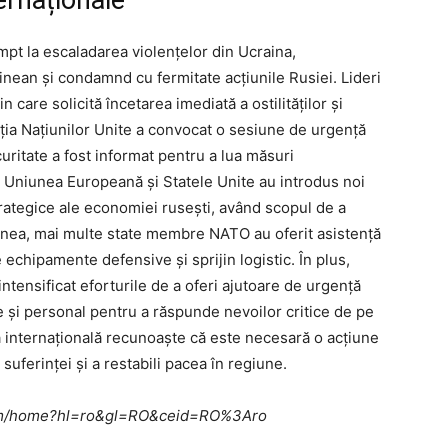
mpt la escaladarea violențelor din Ucraina,
inean și condamnd cu fermitate acțiunile Rusiei. Lideri
n care solicită încetarea imediată a ostilităților și
ția Națiunilor Unite a convocat o sesiune de urgență
curitate a fost informat pentru a lua măsuri
Uniunea Europeană și Statele Unite au introdus noi
ategice ale economiei rusești, având scopul de a
nea, mai multe state membre NATO au oferit asistență
echipamente defensive și sprijin logistic. În plus,
intensificat eforturile de a oferi ajutoare de urgență
se și personal pentru a răspunde nevoilor critice de pe
a internațională recunoaște că este necesară o acțiune
uferinței și a restabili pacea în regiune.
e.com/home?hl=ro&gl=RO&ceid=RO%3Aro