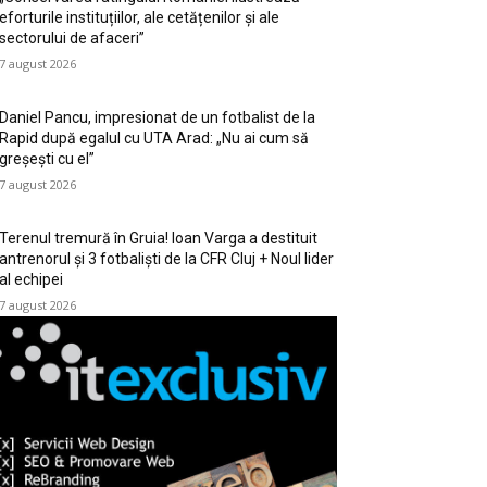
eforturile instituțiilor, ale cetățenilor și ale
sectorului de afaceri”
7 august 2026
Daniel Pancu, impresionat de un fotbalist de la
Rapid după egalul cu UTA Arad: „Nu ai cum să
greșești cu el”
7 august 2026
Terenul tremură în Gruia! Ioan Varga a destituit
antrenorul și 3 fotbaliști de la CFR Cluj + Noul lider
al echipei
7 august 2026