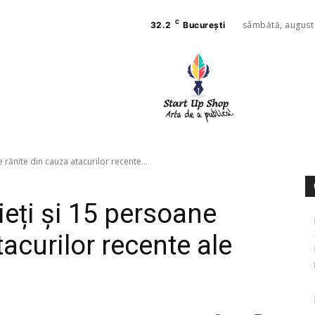
C
sâmbătă, august
32.2
București
AFACE
SANAT
 rănite din cauza atacurilor recente...
ieți și 15 persoane
tacurilor recente ale