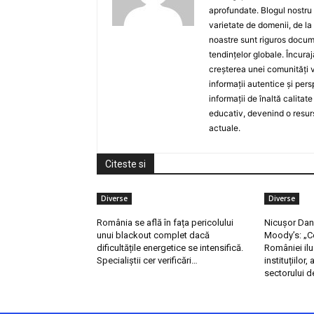
aprofundate. Blogul nostru
varietate de domenii, de la
noastre sunt riguros docume
tendințelor globale. Încuraj
creșterea unei comunități v
informații autentice și per
informații de înaltă calita
educativ, devenind o resurs
actuale.
Citeste si
Diverse
Diverse
România se află în fața pericolului
Nicușor Dan,
unui blackout complet dacă
Moody’s: „Co
dificultățile energetice se intensifică.
României ilu
Specialiștii cer verificări…
instituțiilor,
sectorului d