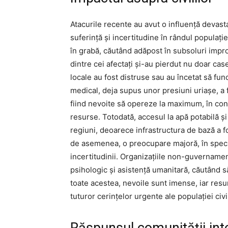
Atacurile recente au avut o influență devast
suferință și incertitudine în rândul populație
în grabă, căutând adăpost în subsoluri impr
dintre cei afectați și-au pierdut nu doar ca
locale au fost distruse sau au încetat să fu
medical, deja supus unor presiuni uriașe, a f
fiind nevoite să opereze la maximum, în cond
resurse. Totodată, accesul la apă potabilă ș
regiuni, deoarece infrastructura de bază a f
de asemenea, o preocupare majoră, în specia
incertitudinii. Organizațiile non-guvernament
psihologic și asistență umanitară, căutând s
toate acestea, nevoile sunt imense, iar resu
tuturor cerințelor urgente ale populației civi
Răspunsul comunității int