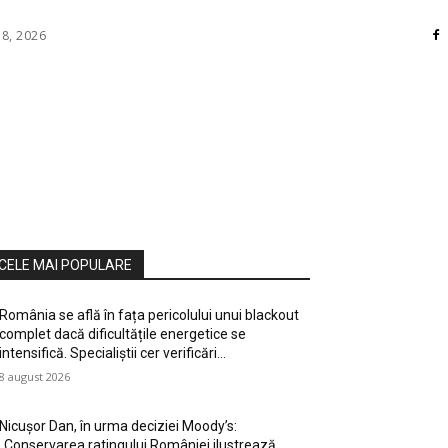
 8, 2026
RI
DIVERSE
HOME / DECO
MASS MEDIA
ATE / HOBBY
SOCIAL CULTURAL
TEHNOLOGIE
CELE MAI POPULARE
România se află în fața pericolului unui blackout
complet dacă dificultățile energetice se
intensifică. Specialiștii cer verificări…
8 august 2026
Nicușor Dan, în urma deciziei Moody’s:
„Conservarea ratingului României ilustrează