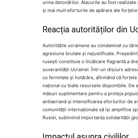
urma detonărilor. Atacurile au fost realizat
și mai mult eforturile de apărare ale forțel
Reacția autorităților din U
Autoritățile ucrainene au condamnat cu tărie
agresiune brutale și nejustificate. Președint
rusești constituie o încălcare flagrantă a dr
suveranității Ucrainei. Într-un discurs adre
cu fermitate și hotărâre, afirmând că forțel
național cu toate resursele disponibile. De
măsuri suplimentare pentru a proteja populaț
antiaeriană și intensificarea eforturilor de 
comunității internaționale să își amplifice s
Rusiei, subliniind importanța solidarității g
Impactul asupra civililor