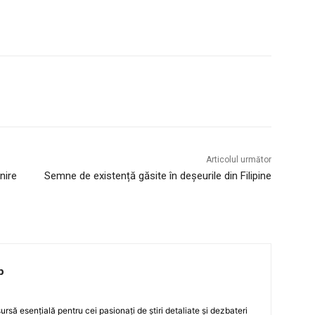
Articolul următor
nire
Semne de existență găsite în deșeurile din Filipine
p
rsă esențială pentru cei pasionați de știri detaliate și dezbateri