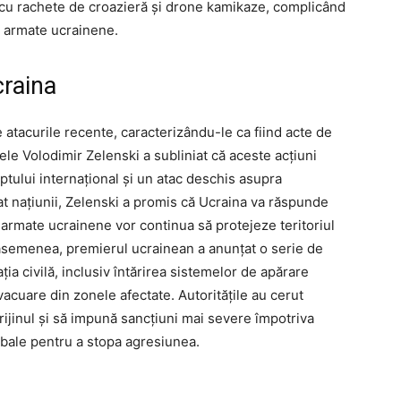
e cu rachete de croazieră și drone kamikaze, complicând
or armate ucrainene.
craina
 atacurile recente, caracterizându-le ca fiind acte de
ele Volodimir Zelenski a subliniat că aceste acțiuni
eptului internațional și un atac deschis asupra
sat națiunii, Zelenski a promis că Ucraina va răspunde
e armate ucrainene vor continua să protejeze teritoriul
 asemenea, premierul ucrainean a anunțat o serie de
ia civilă, inclusiv întărirea sistemelor de apărare
evacuare din zonele afectate. Autoritățile au cerut
prijinul și să impună sancțiuni mai severe împotriva
lobale pentru a stopa agresiunea.