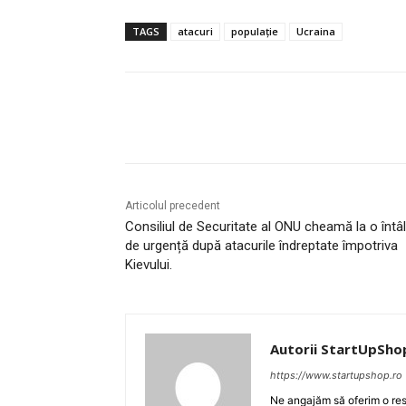
TAGS
atacuri
populație
Ucraina
Acțiune
Articolul precedent
Consiliul de Securitate al ONU cheamă la o întâl
de urgență după atacurile îndreptate împotriva
Kievului.
Autorii StartUpSho
https://www.startupshop.ro
Ne angajăm să oferim o resu