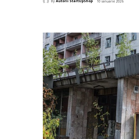
By
Autorii StartUpShop
10 ianuarie 2026
Acțiune