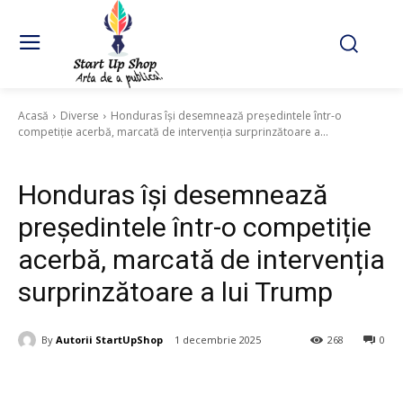
Acasă
Diverse
Honduras își desemnează președintele într-o
competiție acerbă, marcată de intervenția surprinzătoare a...
Diverse
Honduras își desemnează
președintele într-o competiție
acerbă, marcată de intervenția
surprinzătoare a lui Trump
By
Autorii StartUpShop
1 decembrie 2025
268
0