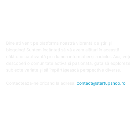
DESPRE "Arta de a publica" !
Bine ați venit pe platforma noastră vibrantă de știri și
blogging! Suntem încântați să vă avem alături în această
călătorie captivantă prin lumea informației și a ideilor. Aici, veți
descoperi o comunitate activă și pasionată, gata să exploreze
subiecte variate și să împărtășească perspective diverse.
Contacteaza-ne oricand la adresa:
contact@startupshop.ro
Cate stiri avem in ultima perioada?
Afaceri si Finante
Auto / Moto
Beauty