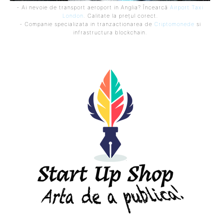
- Ai nevoie de transport aeroport in Anglia? Încearcă
Airport Taxi
London
. Calitate la prețul corect.
- Companie specializata in tranzactionarea de
Criptomonede
si
infrastructura blockchain.