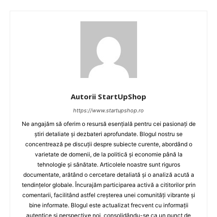
Autorii StartUpShop
https://www.startupshop.ro
Ne angajăm să oferim o resursă esențială pentru cei pasionați de
știri detaliate și dezbateri aprofundate. Blogul nostru se
concentrează pe discuții despre subiecte curente, abordând o
varietate de domenii, de la politică și economie până la
tehnologie și sănătate. Articolele noastre sunt riguros
documentate, arătând o cercetare detaliată și o analiză acută a
tendințelor globale. Încurajăm participarea activă a cititorilor prin
comentarii, facilitând astfel creșterea unei comunități vibrante și
bine informate. Blogul este actualizat frecvent cu informații
autentice și perspective noi, consolidându-se ca un punct de