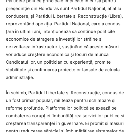
Partidele politice principale implicate în cursa pentru
președinție din Honduras sunt Partidul Național, aflat la
conducere, și Partidul Libertate și Reconstrucție (Libre),
reprezentând opoziția. Partidul Național, care a condus
țara în ultimii ani, intenționează să continue politicile
economice de atragere a investițiilor străine și
dezvoltarea infrastructurii, susținând că aceste măsuri
vor aduce creștere economică și locuri de muncă.
Candidatul lor, un politician cu experiență, promite
stabilitate și continuarea proiectelor lansate de actuala
administrație.
În schimb, Partidul Libertate și Reconstrucție, condus de
un fost primar popular, militează pentru schimbare și
reforme profunde. Platforma lor politică se axează pe
combaterea corupției, îmbunătățirea serviciilor publice și
creșterea transparenței în guvernare. Ei promit și măsuri
pentru reducerea sărăciei și îmbunătățirea sistemelor de