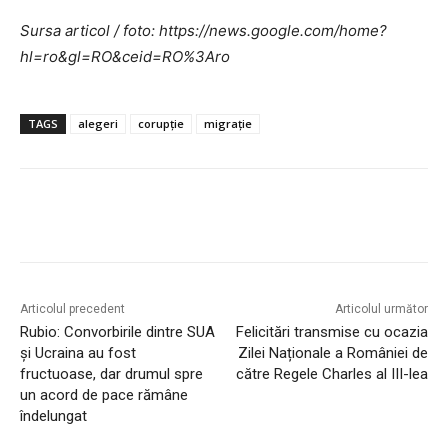
Sursa articol / foto: https://news.google.com/home?
hl=ro&gl=RO&ceid=RO%3Aro
TAGS
alegeri
corupție
migrație
Articolul precedent
Articolul următor
Rubio: Convorbirile dintre SUA
Felicitări transmise cu ocazia
și Ucraina au fost
Zilei Naționale a României de
fructuoase, dar drumul spre
către Regele Charles al III-lea
un acord de pace rămâne
îndelungat