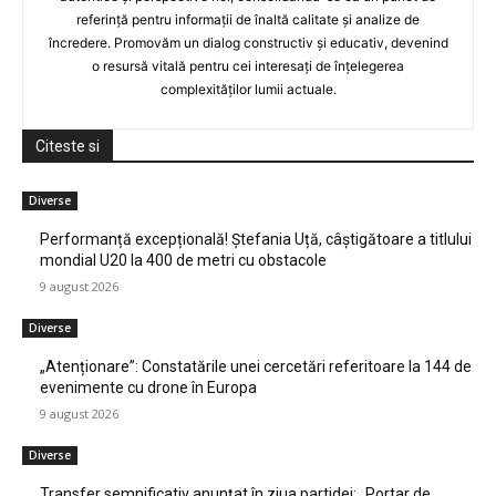
referință pentru informații de înaltă calitate și analize de
încredere. Promovăm un dialog constructiv și educativ, devenind
o resursă vitală pentru cei interesați de înțelegerea
complexităților lumii actuale.
Citeste si
Diverse
Performanță excepțională! Ștefania Uță, câștigătoare a titlului
mondial U20 la 400 de metri cu obstacole
9 august 2026
Diverse
„Atenționare”: Constatările unei cercetări referitoare la 144 de
evenimente cu drone în Europa
9 august 2026
Diverse
Transfer semnificativ anunțat în ziua partidei: „Portar de