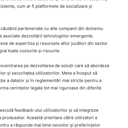
stente, cum ar fi platformele de socializare și
, căutând parteneriate cu alte companii din domeniu
ile asociate dezvoltării tehnologiilor emergente.
eze de expertiza și resursele altor jucători din sector
ral toate costurile și riscurile.
 concentrarea pe dezvoltarea de soluții care să abordeze
or și securitatea utilizatorilor. Meta a început să
ie a datelor și în reglementări mai stricte pentru a
orma cerințelor legale tot mai riguroase din diferite
rescută feedback-ului utilizatorilor și să integreze
 produselor. Această orientare către utilizatori a
ntru a răspunde mai bine nevoilor și preferințelor