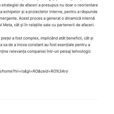
strategiei de afaceri a presupus nu doar o reorientare
e a echipelor și a proiectelor interne, pentru a răspunde
 emergente. Acest proces a generat o dinamică internă
l Meta, cât și în relațiile sale cu partenerii de afaceri.
 pieței a fost complex, implicând atât beneficii, cât și
ea sa de a inova constant au fost esențiale pentru a
nține relevanța companiei într-un peisaj tehnologic
e.com/home?hl=ro&gl=RO&ceid=RO%3Aro