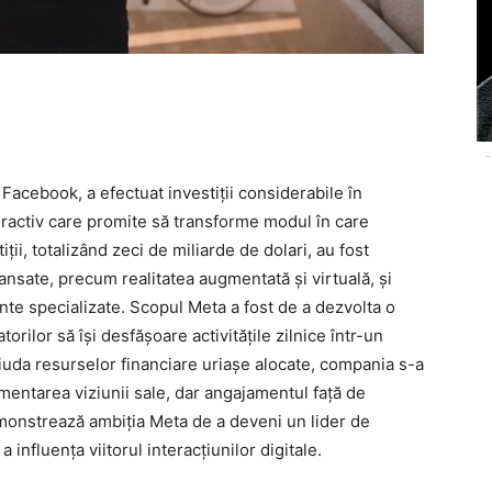
-
acebook, a efectuat investiții considerabile în
eractiv care promite să transforme modul în care
ii, totalizând zeci de miliarde de dolari, au fost
ansate, precum realitatea augmentată și virtuală, și
ente specializate. Scopul Meta a fost de a dezvolta o
torilor să își desfășoare activitățile zilnice într-un
 ciuda resurselor financiare uriașe alocate, compania s-a
mentarea viziunii sale, dar angajamentul față de
monstrează ambiția Meta de a deveni un lider de
influența viitorul interacțiunilor digitale.