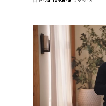
By
Autorii StartUpShop
20 martie 2026
Acțiune