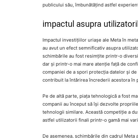
publicului său, îmbunătățind astfel experienț
impactul asupra utilizatoril
Impactul investițiilor uriașe ale Meta în meta
au avut un efect semnificativ asupra utilizato
schimbările au fost resimțite printr-o divers
dar și printr-o mai mare atenție față de confid
companiei de a spori protecția datelor și de
contribuit la întărirea încrederii acestora în
Pe de altă parte, piața tehnologică a fost ma
companii au început să își dezvolte propriil
tehnologii similare. Această competiție a du
astfel utilizatorii finali printr-o gamă mai var
De asemenea, schimbările din cadrul Meta au