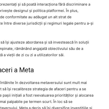
eprezentați și să poată interacționa fără discriminare a
ivește designul și politica platformei. În plus,
de conformitate au adăugat un alt strat de
 între diverse jurisdicții și regimuri legale pentru a-și
să își ajusteze abordarea și să investească în soluții
mpinate, rămânând angajată obiectivului său de a
 vieții de zi cu zi a utilizatorilor săi.
aceri a Meta
întâlnite în dezvoltarea metaversului sunt mult mai
 să își recalibreze strategia de afaceri pentru a se
 pașii inițiali a fost reevaluarea priorităților și alocarea
 mai palpabile pe termen scurt. În loc să se
rsului, Meta a decis să își diversifice investițiile și