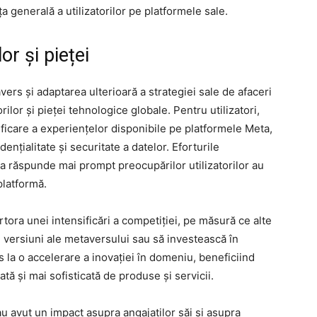
a generală a utilizatorilor pe platformele sale.
or și pieței
vers și adaptarea ulterioară a strategiei sale de afaceri
rilor și pieței tehnologice globale. Pentru utilizatori,
ificare a experiențelor disponibile pe platformele Meta,
ențialitate și securitate a datelor. Eforturile
 a răspunde mai prompt preocupărilor utilizatorilor au
 platformă.
rtora unei intensificări a competiției, pe măsură ce alte
e versiuni ale metaversului sau să investească în
s la o accelerare a inovației în domeniu, beneficiind
iată și mai sofisticată de produse și servicii.
 avut un impact asupra angajaților săi și asupra