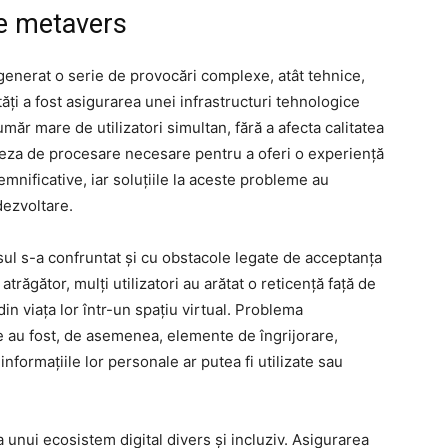
de metavers
generat o serie de provocări complexe, atât tehnice,
ltăți a fost asigurarea unei infrastructuri tehnologice
ăr mare de utilizatori simultan, fără a afecta calitatea
iteza de procesare necesare pentru a oferi o experiență
emnificative, iar soluțiile la aceste probleme au
dezvoltare.
sul s-a confruntat și cu obstacole legate de acceptanța
atrăgător, mulți utilizatori au arătat o reticență față de
in viața lor într-un spațiu virtual. Problema
ine au fost, de asemenea, elemente de îngrijorare,
 informațiile lor personale ar putea fi utilizate sau
 unui ecosistem digital divers și incluziv. Asigurarea