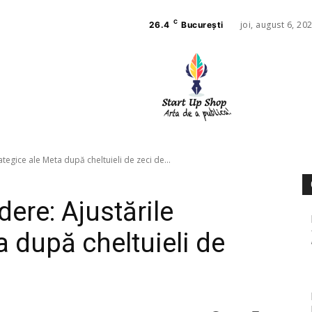
C
joi, august 6, 20
26.4
București
AFACE
SANAT
ategice ale Meta după cheltuieli de zeci de...
dere: Ajustările
a după cheltuieli de