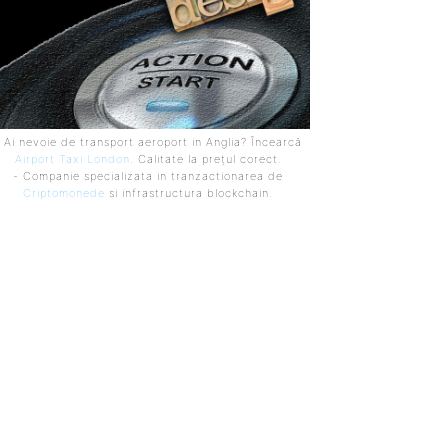
 Ai nevoie de transport aeroport in Anglia? Încearcă
Airport Taxi London
. Calitate la prețul corect.
- Companie specializata in tranzactionarea de
Criptomonede
si infrastructura blockchain.