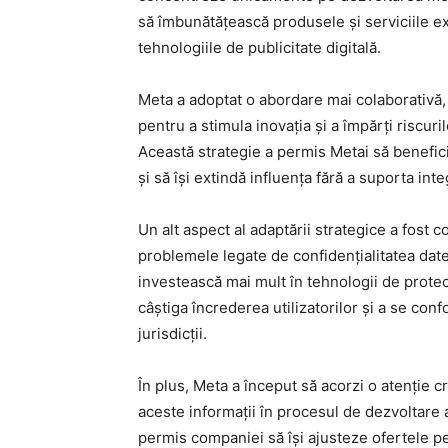
să îmbunătățească produsele și serviciile exi
tehnologiile de publicitate digitală.
Meta a adoptat o abordare mai colaborativă
pentru a stimula inovația și a împărți riscur
Această strategie a permis Metai să benefici
și să își extindă influența fără a suporta integ
Un alt aspect al adaptării strategice a fost
problemele legate de confidențialitatea datel
investească mai mult în tehnologii de protecț
câștiga încrederea utilizatorilor și a se conf
jurisdicții.
În plus, Meta a început să acorzi o atenție c
aceste informații în procesul de dezvoltare a
permis companiei să își ajusteze ofertele pe