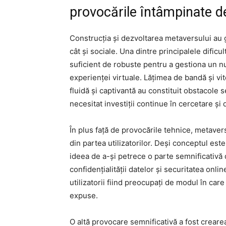
provocările întâmpinate 
Construcția și dezvoltarea metaversului au 
cât și sociale. Una dintre principalele dificu
suficient de robuste pentru a gestiona un num
experienței virtuale. Lățimea de bandă și v
fluidă și captivantă au constituit obstacole s
necesitat investiții continue în cercetare și 
În plus față de provocările tehnice, metaver
din partea utilizatorilor. Deși conceptul este 
ideea de a-și petrece o parte semnificativă d
confidențialității datelor și securitatea onl
utilizatorii fiind preocupați de modul în care
expuse.
O altă provocare semnificativă a fost crearea