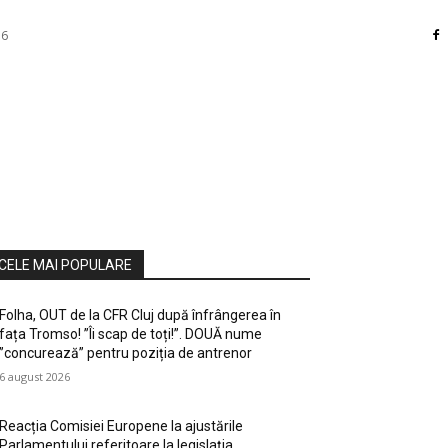
26
RI
DIVERSE
HOME / DECO
MASS MEDIA
ATE / HOBBY
SOCIAL CULTURAL
TEHNOLOGIE
CELE MAI POPULARE
Folha, OUT de la CFR Cluj după înfrângerea în
fața Tromso! ”Îi scap de toți!”. DOUĂ nume
”concurează” pentru poziția de antrenor
6 august 2026
Reacția Comisiei Europene la ajustările
Parlamentului referitoare la legislația