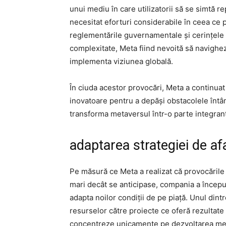
unui mediu în care utilizatorii să se simtă r
necesitat eforturi considerabile în ceea ce pr
reglementările guvernamentale și cerințele 
complexitate, Meta fiind nevoită să navigheze
implementa viziunea globală.
În ciuda acestor provocări, Meta a continuat 
inovatoare pentru a depăși obstacolele întâ
transforma metaversul într-o parte integrantă a
adaptarea strategiei de af
Pe măsură ce Meta a realizat că provocările 
mari decât se anticipase, compania a început
adapta noilor condiții de pe piață. Unul dintre
resurselor către proiecte ce oferă rezultate
concentreze unicamente pe dezvoltarea metave