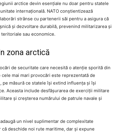
regiunii arctice devin esențiale nu doar pentru statele
omunitate internațională. NATO conștientizează
laborări strânse cu partenerii săi pentru a asigura că
ică și dezvoltare durabilă, prevenind militarizarea și
e teritoriale sau economice.
în zona arctică
cări de securitate care necesită o atenție sporită din
e cele mai mari provocări este reprezentată de
e, pe măsură ce statele își extind influența și își
e. Aceasta include desfășurarea de exerciții militare
litare și creșterea numărului de patrule navale și
e adaugă un nivel suplimentar de complexitate
ar că deschide noi rute maritime, dar și expune