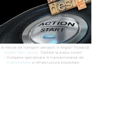
 Ai nevoie de transport aeroport in Anglia? Încearcă
Airport Taxi London
. Calitate la prețul corect.
- Companie specializata in tranzactionarea de
Criptomonede
si infrastructura blockchain.