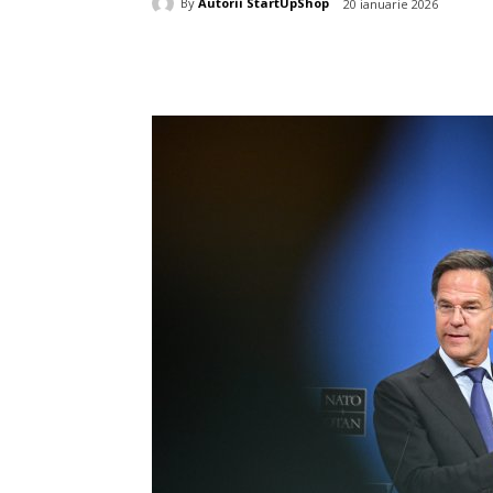
By
Autorii StartUpShop
20 ianuarie 2026
Acțiune