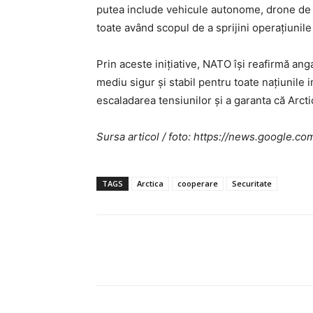
putea include vehicule autonome, drone de
toate având scopul de a sprijini operațiunile 
Prin aceste inițiative, NATO își reafirmă ang
mediu sigur și stabil pentru toate națiunile 
escaladarea tensiunilor și a garanta că Arc
Sursa articol / foto: https://news.googl
TAGS
Arctica
cooperare
Securitate
Acțiune