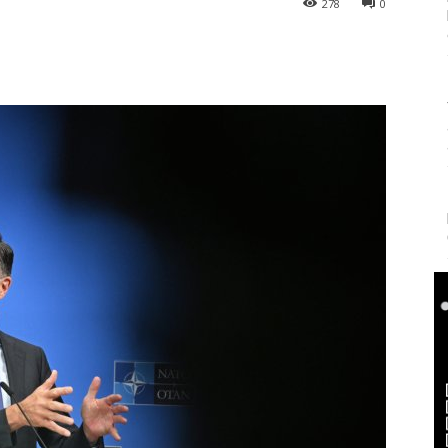
278
0