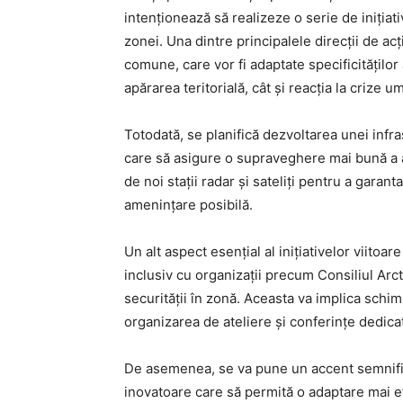
intenționează să realizeze o serie de inițiativ
zonei. Una dintre principalele direcții de acț
comune, care vor fi adaptate specificităților
apărarea teritorială, cât și reacția la crize 
Totodată, se planifică dezvoltarea unei infra
care să asigure o supraveghere mai bună a ac
de noi stații radar și sateliți pentru a garan
amenințare posibilă.
Un alt aspect esențial al inițiativelor viitoar
inclusiv cu organizații precum Consiliul Arct
securității în zonă. Aceasta va implica schim
organizarea de ateliere și conferințe dedicat
De asemenea, se va pune un accent semnific
inovatoare care să permită o adaptare mai ef