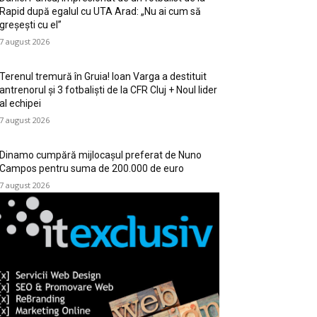
Rapid după egalul cu UTA Arad: „Nu ai cum să
greșești cu el”
7 august 2026
Terenul tremură în Gruia! Ioan Varga a destituit
antrenorul și 3 fotbaliști de la CFR Cluj + Noul lider
al echipei
7 august 2026
Dinamo cumpără mijlocașul preferat de Nuno
Campos pentru suma de 200.000 de euro
7 august 2026