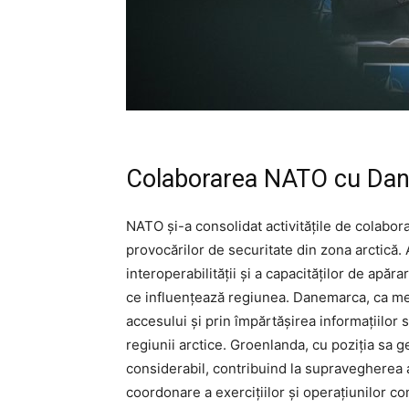
Colaborarea NATO cu Dan
NATO și-a consolidat activitățile de colabo
provocărilor de securitate din zona arctică
interoperabilității și a capacităților de apăr
ce influențează regiunea. Danemarca, ca mem
accesului și prin împărtășirea informațiilor
regiunii arctice. Groenlanda, cu poziția sa g
considerabil, contribuind la supravegherea act
coordonare a exercițiilor și operațiunilor