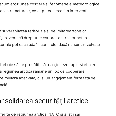
, precum eroziunea costieră și fenomenele meteorologice
zastre naturale, ce ar putea necesita intervenții
 suveranitatea teritorială și delimitarea zonelor
și revendică drepturile asupra resurselor naturale
toriale pot escalada în conflicte, dacă nu sunt rezolvate
trebuie să fie pregătiți să reacționeze rapid și eficient
ă regiunea arctică rămâne un loc de cooperare
e militară adecvată, ci și un angajament ferm față de
nală.
onsolidarea securității arctice
ferite de regiunea arctică, NATO și aliații săi