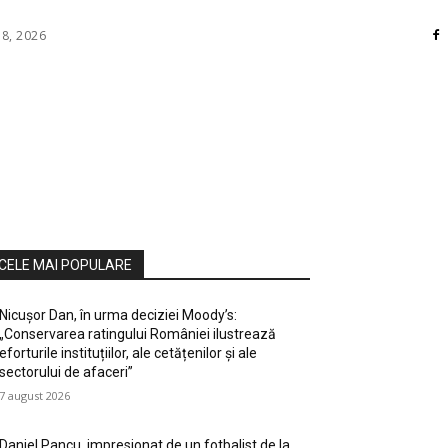
 8, 2026
RI
DIVERSE
HOME / DECO
MASS MEDIA
ATE / HOBBY
SOCIAL CULTURAL
TEHNOLOGIE
CELE MAI POPULARE
Nicușor Dan, în urma deciziei Moody’s:
„Conservarea ratingului României ilustrează
eforturile instituțiilor, ale cetățenilor și ale
sectorului de afaceri”
7 august 2026
Daniel Pancu, impresionat de un fotbalist de la