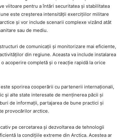
e viitoare pentru a întări securitatea și stabilitatea
iune este creșterea intensității exercițiilor militare
 arctice și vor include scenarii complexe vizând atât
umanitare sau de mediu.
structuri de comunicații și monitorizare mai eficiente,
tivităților din regiune. Aceasta va include instalarea
ta o acoperire completă și o reacție rapidă la orice
e este sporirea cooperării cu partenerii internaționali,
ic și alte state interesate de menținerea păcii și
buri de informații, partajarea de bune practici și
e provocărilor arctice.
ativ pe cercetarea și dezvoltarea de tehnologii
icientă la condițiile extreme din Arctica. Acestea ar