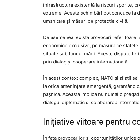
infrastructura existentă la riscuri sporite
extreme. Aceste schimbări pot conduce la de
umanitare și măsuri de protecție civilă.
De asemenea, există provocări referitoare la
economice exclusive, pe măsură ce statele î
situate sub fundul mării. Aceste dispute teri
prin dialog și cooperare internațională.
În acest context complex, NATO și aliații săi 
la orice amenințare emergentă, garantând c
pașnică. Aceasta implică nu numai o pregătir
dialogul diplomatic și colaborarea internațio
Inițiative viitoare pentru c
În fața provocărilor și oportunităților unice o