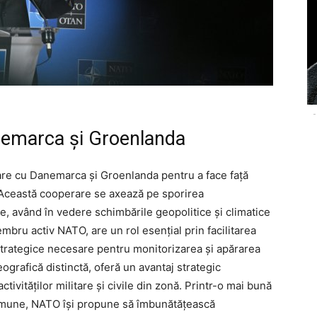
-
emarca și Groenlanda
rare cu Danemarca și Groenlanda pentru a face față
. Această cooperare se axează pe sporirea
are, având în vedere schimbările geopolitice și climatice
bru activ NATO, are un rol esențial prin facilitarea
 strategice necesare pentru monitorizarea și apărarea
eografică distinctă, oferă un avantaj strategic
ivităților militare și civile din zonă. Printr-o mai bună
 comune, NATO își propune să îmbunătățească