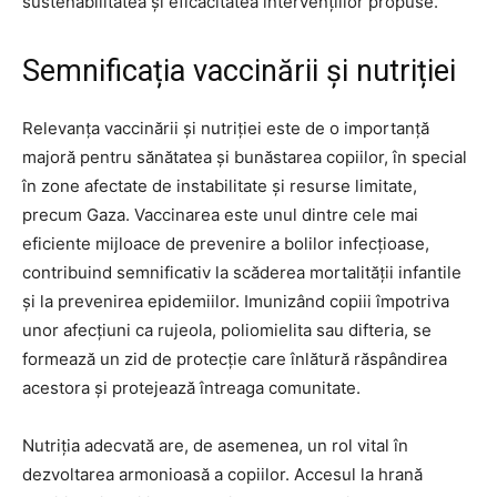
sustenabilitatea și eficacitatea intervențiilor propuse.
Semnificația vaccinării și nutriției
Relevanța vaccinării și nutriției este de o importanță
majoră pentru sănătatea și bunăstarea copiilor, în special
în zone afectate de instabilitate și resurse limitate,
precum Gaza. Vaccinarea este unul dintre cele mai
eficiente mijloace de prevenire a bolilor infecțioase,
contribuind semnificativ la scăderea mortalității infantile
și la prevenirea epidemiilor. Imunizând copiii împotriva
unor afecțiuni ca rujeola, poliomielita sau difteria, se
formează un zid de protecție care înlătură răspândirea
acestora și protejează întreaga comunitate.
Nutriția adecvată are, de asemenea, un rol vital în
dezvoltarea armonioasă a copiilor. Accesul la hrană