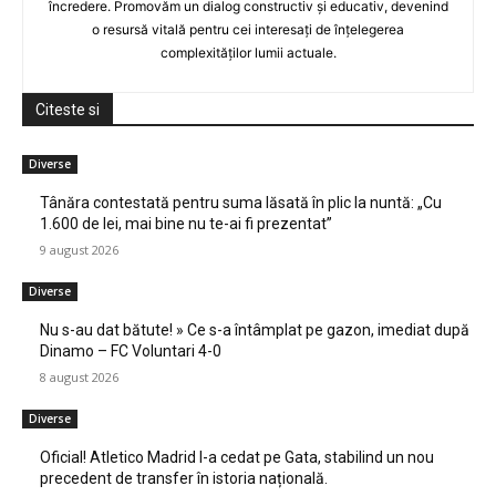
încredere. Promovăm un dialog constructiv și educativ, devenind
o resursă vitală pentru cei interesați de înțelegerea
complexităților lumii actuale.
Citeste si
Diverse
Tânăra contestată pentru suma lăsată în plic la nuntă: „Cu
1.600 de lei, mai bine nu te-ai fi prezentat”
9 august 2026
Diverse
Nu s-au dat bătute! » Ce s-a întâmplat pe gazon, imediat după
Dinamo – FC Voluntari 4-0
8 august 2026
Diverse
Oficial! Atletico Madrid l-a cedat pe Gata, stabilind un nou
precedent de transfer în istoria națională.