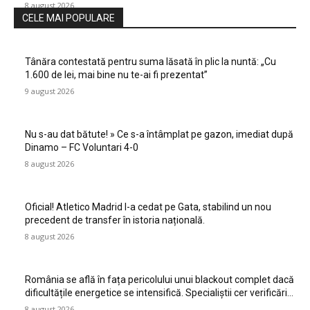
8 august 2026
CELE MAI POPULARE
Tânăra contestată pentru suma lăsată în plic la nuntă: „Cu
1.600 de lei, mai bine nu te-ai fi prezentat”
9 august 2026
Nu s-au dat bătute! » Ce s-a întâmplat pe gazon, imediat după
Dinamo – FC Voluntari 4-0
8 august 2026
Oficial! Atletico Madrid l-a cedat pe Gata, stabilind un nou
precedent de transfer în istoria națională.
8 august 2026
România se află în fața pericolului unui blackout complet dacă
dificultățile energetice se intensifică. Specialiștii cer verificări…
8 august 2026