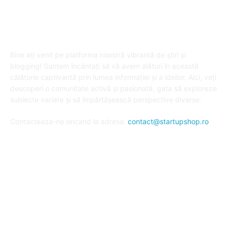
DESPRE "Arta de a publica" !
Bine ați venit pe platforma noastră vibrantă de știri și
blogging! Suntem încântați să vă avem alături în această
călătorie captivantă prin lumea informației și a ideilor. Aici, veți
descoperi o comunitate activă și pasionată, gata să exploreze
subiecte variate și să împărtășească perspective diverse.
Contacteaza-ne oricand la adresa:
contact@startupshop.ro
Cate stiri avem in ultima perioada?
Afaceri si Finante
Auto / Moto
Beauty
Constructii