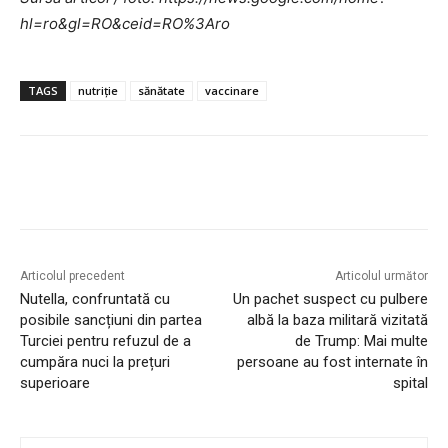
hl=ro&gl=RO&ceid=RO%3Aro
TAGS
nutriție
sănătate
vaccinare
Articolul precedent
Articolul următor
Nutella, confruntată cu
Un pachet suspect cu pulbere
posibile sancțiuni din partea
albă la baza militară vizitată
Turciei pentru refuzul de a
de Trump: Mai multe
cumpăra nuci la prețuri
persoane au fost internate în
superioare
spital