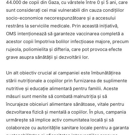
44.000 de copii din Gaza, cu vârstele între 0 și 5 ani, care
sunt considerați cei mai vulnerabili din cauza condițiilor
socio-economice necorespunzătoare și a accesului
restrâns la serviciile medicale. Prin această inițiativă,
OMS intenționează să garanteze vaccinarea completă a
acestor copii împotriva bolilor infecțioase majore, precum
rujeola, poliomielita și difteria, care pot provoca efecte
grave asupra sănătății și dezvoltării lor.
Un alt obiectiv crucial al campaniei este îmbunătățirea
stării nutriționale a copiilor prin furnizarea de suplimente
nutritive și educație alimentară pentru familii. Aceste
măsuri sunt menite să combată malnutriția și să
încurajeze obiceiuri alimentare sănătoase, vitale pentru
dezvoltarea fizică și mentală a copiilor. În plus, campania
urmărește să implice activ comunitatea locală și să
colaboreze cu autoritățile sanitare locale pentru a garanta