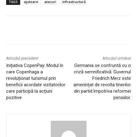
TAGS
ajutoare
atacuri
infrastructură
Articolul precedent
Articolul următor
Inițiativa CopenPay: Modul în
Germania se confruntă cu o
care Copenhaga a
criză semnificativă: Guvernul
revoluționat turismul prin
Friedrich Merz este
beneficii acordate vizitatorilor
amenințat de revolta tinerilor
care participă la acțiuni
din partid împotriva reformei
pozitive
pensiilor.