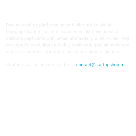
DESPRE "Arta de a publica" !
Bine ați venit pe platforma noastră vibrantă de știri și
blogging! Suntem încântați să vă avem alături în această
călătorie captivantă prin lumea informației și a ideilor. Aici, veți
descoperi o comunitate activă și pasionată, gata să exploreze
subiecte variate și să împărtășească perspective diverse.
Contacteaza-ne oricand la adresa:
contact@startupshop.ro
Cate stiri avem in ultima perioada?
Afaceri si Finante
Auto / Moto
Beauty
Constructii
Cursuri