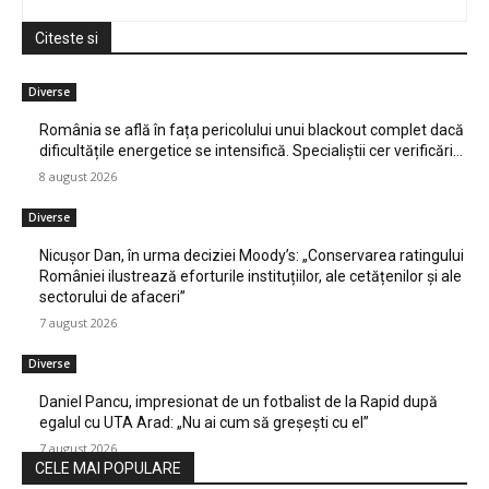
Citeste si
Diverse
România se află în fața pericolului unui blackout complet dacă
dificultățile energetice se intensifică. Specialiștii cer verificări…
8 august 2026
Diverse
Nicușor Dan, în urma deciziei Moody’s: „Conservarea ratingului
României ilustrează eforturile instituțiilor, ale cetățenilor și ale
sectorului de afaceri”
7 august 2026
Diverse
Daniel Pancu, impresionat de un fotbalist de la Rapid după
egalul cu UTA Arad: „Nu ai cum să greșești cu el”
7 august 2026
CELE MAI POPULARE