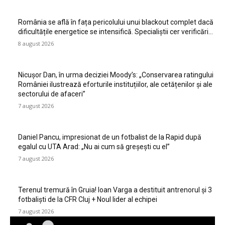
România se află în fața pericolului unui blackout complet dacă
dificultățile energetice se intensifică. Specialiștii cer verificări…
8 august 2026
Nicușor Dan, în urma deciziei Moody’s: „Conservarea ratingului
României ilustrează eforturile instituțiilor, ale cetățenilor și ale
sectorului de afaceri”
7 august 2026
Daniel Pancu, impresionat de un fotbalist de la Rapid după
egalul cu UTA Arad: „Nu ai cum să greșești cu el”
7 august 2026
Terenul tremură în Gruia! Ioan Varga a destituit antrenorul și 3
fotbaliști de la CFR Cluj + Noul lider al echipei
7 august 2026