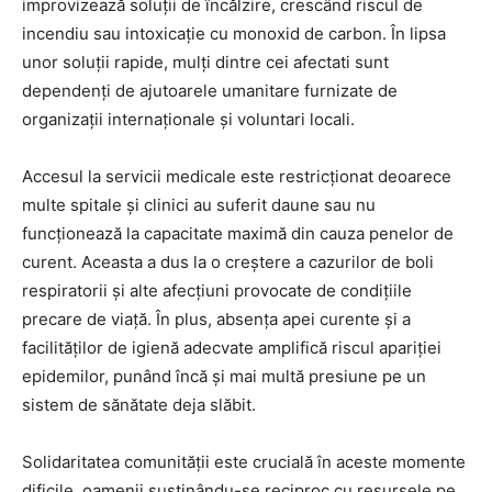
improvizează soluții de încălzire, crescând riscul de
incendiu sau intoxicație cu monoxid de carbon. În lipsa
unor soluții rapide, mulți dintre cei afectati sunt
dependenți de ajutoarele umanitare furnizate de
organizații internaționale și voluntari locali.
Accesul la servicii medicale este restricționat deoarece
multe spitale și clinici au suferit daune sau nu
funcționează la capacitate maximă din cauza penelor de
curent. Aceasta a dus la o creștere a cazurilor de boli
respiratorii și alte afecțiuni provocate de condițiile
precare de viață. În plus, absența apei curente și a
facilităților de igienă adecvate amplifică riscul apariției
epidemilor, punând încă și mai multă presiune pe un
sistem de sănătate deja slăbit.
Solidaritatea comunității este crucială în aceste momente
dificile, oamenii susținându-se reciproc cu resursele pe