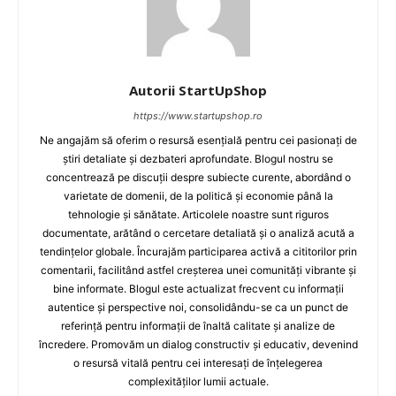
Autorii StartUpShop
https://www.startupshop.ro
Ne angajăm să oferim o resursă esențială pentru cei pasionați de
știri detaliate și dezbateri aprofundate. Blogul nostru se
concentrează pe discuții despre subiecte curente, abordând o
varietate de domenii, de la politică și economie până la
tehnologie și sănătate. Articolele noastre sunt riguros
documentate, arătând o cercetare detaliată și o analiză acută a
tendințelor globale. Încurajăm participarea activă a cititorilor prin
comentarii, facilitând astfel creșterea unei comunități vibrante și
bine informate. Blogul este actualizat frecvent cu informații
autentice și perspective noi, consolidându-se ca un punct de
referință pentru informații de înaltă calitate și analize de
încredere. Promovăm un dialog constructiv și educativ, devenind
o resursă vitală pentru cei interesați de înțelegerea
complexităților lumii actuale.