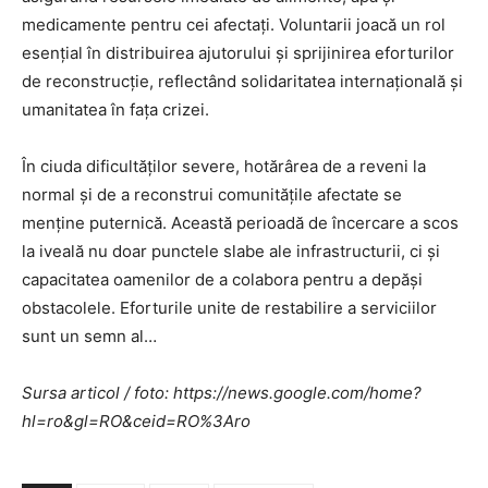
medicamente pentru cei afectați. Voluntarii joacă un rol
esențial în distribuirea ajutorului și sprijinirea eforturilor
de reconstrucție, reflectând solidaritatea internațională și
umanitatea în fața crizei.
În ciuda dificultăților severe, hotărârea de a reveni la
normal și de a reconstrui comunitățile afectate se
menține puternică. Această perioadă de încercare a scos
la iveală nu doar punctele slabe ale infrastructurii, ci și
capacitatea oamenilor de a colabora pentru a depăși
obstacolele. Eforturile unite de restabilire a serviciilor
sunt un semn al…
Sursa articol / foto: https://news.google.com/home?
hl=ro&gl=RO&ceid=RO%3Aro