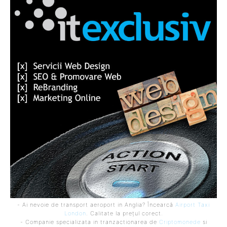
- Ai nevoie de transport aeroport in Anglia? Încearcă
Airport Taxi
London
. Calitate la prețul corect.
- Companie specializata in tranzactionarea de
Criptomonede
si