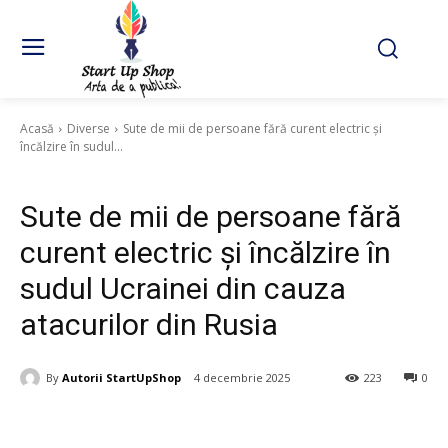
Acasă
Diverse
Sute de mii de persoane fără curent electric și
încălzire în sudul...
Diverse
Sute de mii de persoane fără
curent electric și încălzire în
sudul Ucrainei din cauza
atacurilor din Rusia
By
Autorii StartUpShop
4 decembrie 2025
223
0