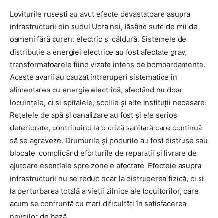
Loviturile rusești au avut efecte devastatoare asupra
infrastructurii din sudul Ucrainei, lăsând sute de mii de
oameni fără curent electric și căldură. Sistemele de
distribuție a energiei electrice au fost afectate grav,
transformatoarele fiind vizate intens de bombardamente.
Aceste avarii au cauzat întreruperi sistematice în
alimentarea cu energie electrică, afectând nu doar
locuințele, ci și spitalele, școlile și alte instituții necesare.
Rețelele de apă și canalizare au fost și ele serios
deteriorate, contribuind la o criză sanitară care continuă
să se agraveze. Drumurile și podurile au fost distruse sau
blocate, complicând eforturile de reparații și livrare de
ajutoare esențiale spre zonele afectate. Efectele asupra
infrastructurii nu se reduc doar la distrugerea fizică, ci și
la perturbarea totală a vieții zilnice ale locuitorilor, care
acum se confruntă cu mari dificultăți în satisfacerea
nevoilor de bază.