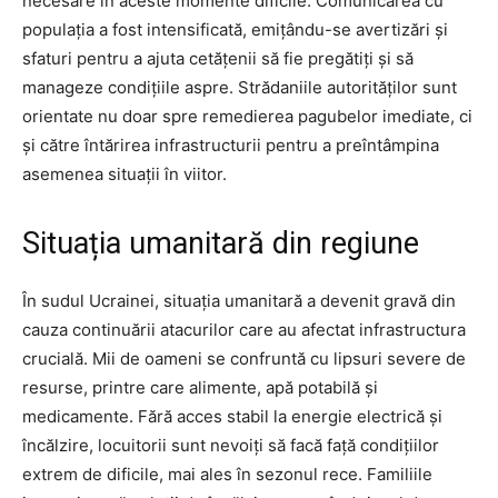
necesare în aceste momente dificile. Comunicarea cu
populația a fost intensificată, emițându-se avertizări și
sfaturi pentru a ajuta cetățenii să fie pregătiți și să
manageze condițiile aspre. Strădaniile autorităților sunt
orientate nu doar spre remedierea pagubelor imediate, ci
și către întărirea infrastructurii pentru a preîntâmpina
asemenea situații în viitor.
Situația umanitară din regiune
În sudul Ucrainei, situația umanitară a devenit gravă din
cauza continuării atacurilor care au afectat infrastructura
crucială. Mii de oameni se confruntă cu lipsuri severe de
resurse, printre care alimente, apă potabilă și
medicamente. Fără acces stabil la energie electrică și
încălzire, locuitorii sunt nevoiți să facă față condițiilor
extrem de dificile, mai ales în sezonul rece. Familiile