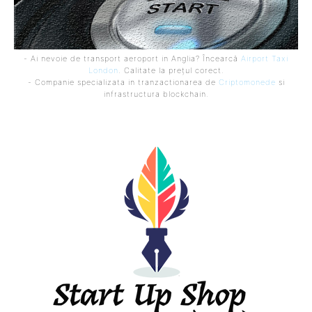
- Ai nevoie de transport aeroport in Anglia? Încearcă
Airport Taxi
London
. Calitate la prețul corect.
- Companie specializata in tranzactionarea de
Criptomonede
si
infrastructura blockchain.