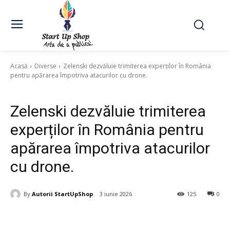
Acasă
Diverse
Zelenski dezvăluie trimiterea experților în România
pentru apărarea împotriva atacurilor cu drone.
Diverse
Zelenski dezvăluie trimiterea
experților în România pentru
apărarea împotriva atacurilor
cu drone.
By
Autorii StartUpShop
3 iunie 2026
125
0