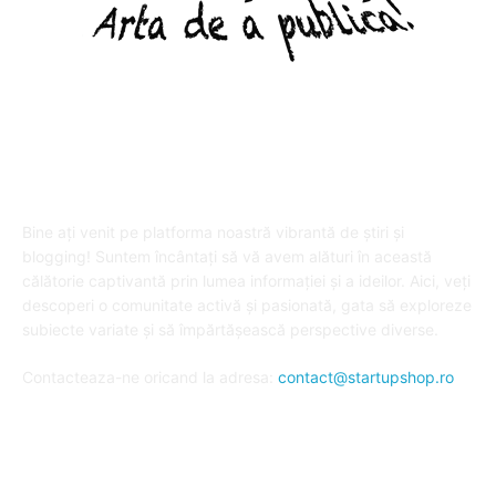
DESPRE "Arta de a publica" !
Bine ați venit pe platforma noastră vibrantă de știri și
blogging! Suntem încântați să vă avem alături în această
călătorie captivantă prin lumea informației și a ideilor. Aici, veți
descoperi o comunitate activă și pasionată, gata să exploreze
subiecte variate și să împărtășească perspective diverse.
Contacteaza-ne oricand la adresa:
contact@startupshop.ro
Cate stiri avem in ultima perioada?