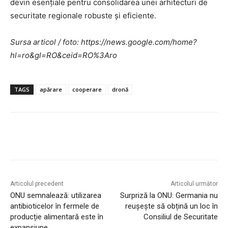
devin esențiale pentru consolidarea unei arhitecturi de
securitate regionale robuste și eficiente.
Sursa articol / foto: https://news.google.com/home?
hl=ro&gl=RO&ceid=RO%3Aro
TAGS
apărare
cooperare
dronă
Articolul precedent
Articolul următor
ONU semnalează: utilizarea
Surpriză la ONU: Germania nu
antibioticelor în fermele de
reușește să obțină un loc în
producție alimentară este în
Consiliul de Securitate
expansiune.