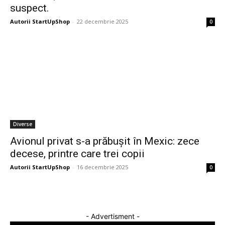
suspect.
Autorii StartUpShop
-
22 decembrie 2025
0
Diverse
Avionul privat s-a prăbușit în Mexic: zece
decese, printre care trei copii
Autorii StartUpShop
-
16 decembrie 2025
0
- Advertisment -