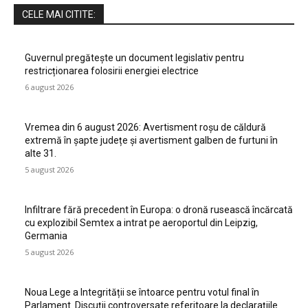
CELE MAI CITITE:
Guvernul pregătește un document legislativ pentru
restricționarea folosirii energiei electrice
6 august 2026
Vremea din 6 august 2026: Avertisment roșu de căldură
extremă în șapte județe și avertisment galben de furtuni în
alte 31.
5 august 2026
Infiltrare fără precedent în Europa: o dronă rusească încărcată
cu explozibil Semtex a intrat pe aeroportul din Leipzig,
Germania
5 august 2026
Noua Lege a Integrității se întoarce pentru votul final în
Parlament. Discuții controversate referitoare la declarațiile