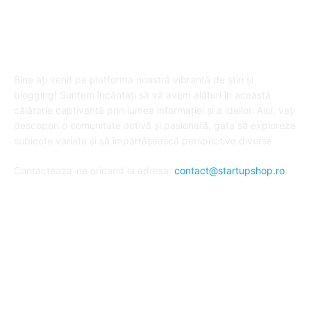
DESPRE "Arta de a publica" !
Bine ați venit pe platforma noastră vibrantă de știri și
blogging! Suntem încântați să vă avem alături în această
călătorie captivantă prin lumea informației și a ideilor. Aici, veți
descoperi o comunitate activă și pasionată, gata să exploreze
subiecte variate și să împărtășească perspective diverse.
Contacteaza-ne oricand la adresa:
contact@startupshop.ro
Cate stiri avem in ultima perioada?
Afaceri si Finante
Auto / Moto
Beauty
Constructii