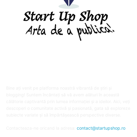
DESPRE "Arta de a publica" !
Bine ați venit pe platforma noastră vibrantă de știri și
blogging! Suntem încântați să vă avem alături în această
călătorie captivantă prin lumea informației și a ideilor. Aici, veți
descoperi o comunitate activă și pasionată, gata să exploreze
subiecte variate și să împărtășească perspective diverse.
Contacteaza-ne oricand la adresa:
contact@startupshop.ro