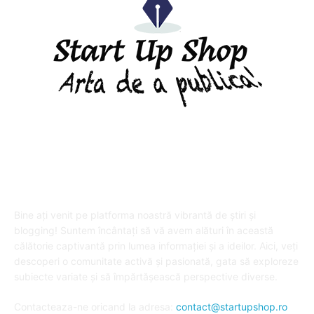
DESPRE "Arta de a publica" !
Bine ați venit pe platforma noastră vibrantă de știri și
blogging! Suntem încântați să vă avem alături în această
călătorie captivantă prin lumea informației și a ideilor. Aici, veți
descoperi o comunitate activă și pasionată, gata să exploreze
subiecte variate și să împărtășească perspective diverse.
Contacteaza-ne oricand la adresa:
contact@startupshop.ro