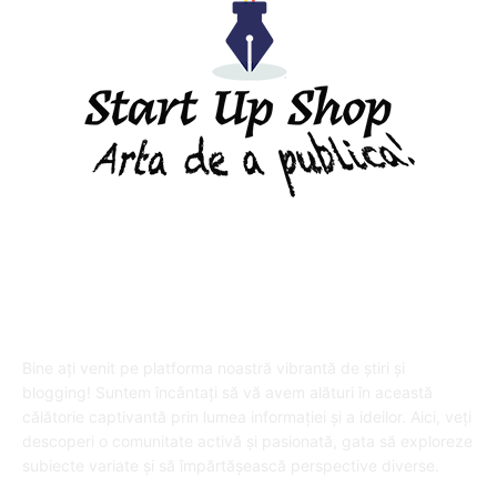
DESPRE "Arta de a publica" !
Bine ați venit pe platforma noastră vibrantă de știri și
blogging! Suntem încântați să vă avem alături în această
călătorie captivantă prin lumea informației și a ideilor. Aici, veți
descoperi o comunitate activă și pasionată, gata să exploreze
subiecte variate și să împărtășească perspective diverse.