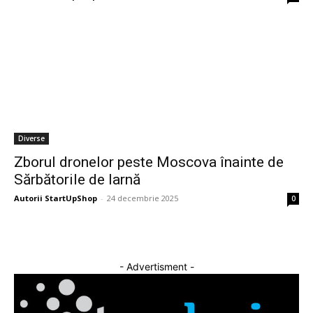
Diverse
Zborul dronelor peste Moscova înainte de
Sărbătorile de Iarnă
Autorii StartUpShop
-
24 decembrie 2025
0
- Advertisment -