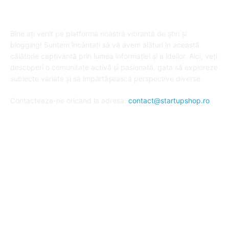
DESPRE "Arta de a publica" !
Bine ați venit pe platforma noastră vibrantă de știri și
blogging! Suntem încântați să vă avem alături în această
călătorie captivantă prin lumea informației și a ideilor. Aici, veți
descoperi o comunitate activă și pasionată, gata să exploreze
subiecte variate și să împărtășească perspective diverse.
Contacteaza-ne oricand la adresa:
contact@startupshop.ro
Cate stiri avem in ultima perioada?
Afaceri si Finante
Auto / Moto
Beauty
Constructii
Cursuri