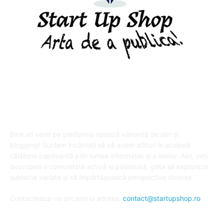
DESPRE "Arta de a publica" !
Bine ați venit pe platforma noastră vibrantă de știri și
blogging! Suntem încântați să vă avem alături în această
călătorie captivantă prin lumea informației și a ideilor. Aici, veți
descoperi o comunitate activă și pasionată, gata să exploreze
subiecte variate și să împărtășească perspective diverse.
Contacteaza-ne oricand la adresa:
contact@startupshop.ro