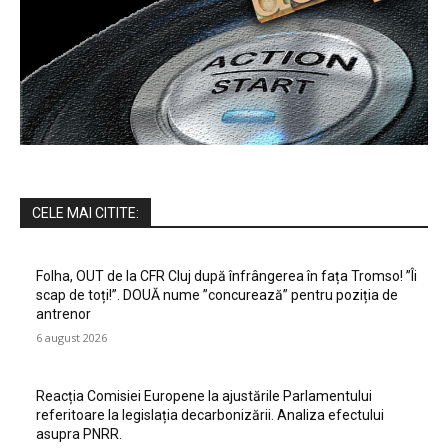
CELE MAI CITITE:
Folha, OUT de la CFR Cluj după înfrângerea în fața Tromso! ”Îi
scap de toți!”. DOUĂ nume ”concurează” pentru poziția de
antrenor
6 august 2026
Reacția Comisiei Europene la ajustările Parlamentului
referitoare la legislația decarbonizării. Analiza efectului
asupra PNRR.