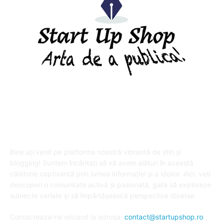
DESPRE "Arta de a publica" !
Bine ați venit pe platforma noastră vibrantă de știri și
blogging! Suntem încântați să vă avem alături în această
călătorie captivantă prin lumea informației și a ideilor. Aici, veți
descoperi o comunitate activă și pasionată, gata să exploreze
subiecte variate și să împărtășească perspective diverse.
Contacteaza-ne oricand la adresa:
contact@startupshop.ro