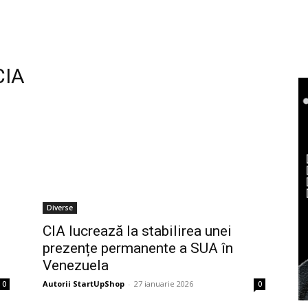
CIA
Diverse
CIA lucrează la stabilirea unei
prezențe permanente a SUA în
Venezuela
Autorii StartUpShop
-
27 ianuarie 2026
0
0