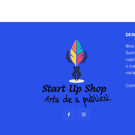
DESP
Bine
Sunt
capti
o co
vari
Cont