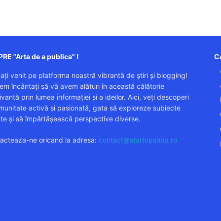
RE "Arta de a publica" !
Ca
 ați venit pe platforma noastră vibrantă de știri și blogging!
em încântați să vă avem alături în această călătorie
vantă prin lumea informației și a ideilor. Aici, veți descoperi
munitate activă și pasionată, gata să exploreze subiecte
ate și să împărtășească perspective diverse.
acteaza-ne oricand la adresa:
contact@startupshop.ro