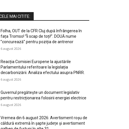
CELE MAI CITITE:
Folha, OUT de la CFR Cluj după înfrângerea în
fața Tromso! ”Îi scap de toți!”. DOUĂ nume
”concurează” pentru poziția de antrenor
6 august 2026
Reacția Comisiei Europene la ajustările
Parlamentului referitoare la legislația
decarbonizării. Analiza efectului asupra PNRR.
6 august 2026
Guvernul pregătește un document legislativ
pentru restricționarea folosirii energiei electrice
6 august 2026
Vremea din 6 august 2026: Avertisment roșu de
căldură extremă în șapte județe și avertisment
galben de furtuni în alte 31.