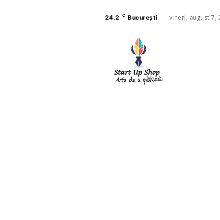
C
vineri, august 7,
24.2
București
AFACE
SANAT