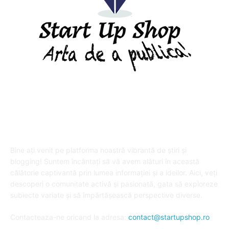
DESPRE "Arta de a publica" !
Bine ați venit pe platforma noastră vibrantă de știri și
blogging! Suntem încântați să vă avem alături în această
călătorie captivantă prin lumea informației și a ideilor. Aici, veți
descoperi o comunitate activă și pasionată, gata să exploreze
subiecte variate și să împărtășească perspective diverse.
Contacteaza-ne oricand la adresa:
contact@startupshop.ro