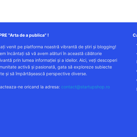
RE "Arta de a publica" !
Ca
 ați venit pe platforma noastră vibrantă de știri și blogging!
em încântați să vă avem alături în această călătorie
vantă prin lumea informației și a ideilor. Aici, veți descoperi
munitate activă și pasionată, gata să exploreze subiecte
ate și să împărtășească perspective diverse.
acteaza-ne oricand la adresa:
contact@startupshop.ro