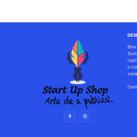
DESP
Bine
Sunt
capti
o co
vari
Cont