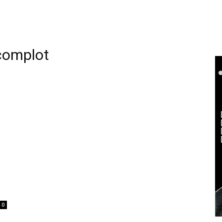
complot
0