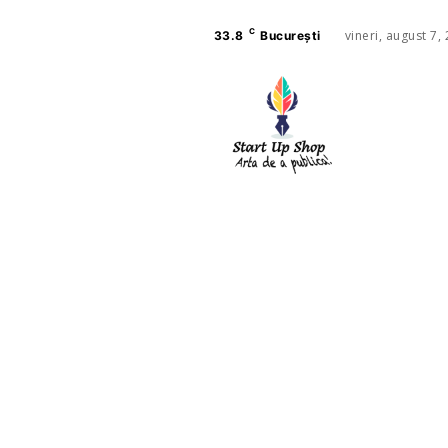
C
vineri, august 7,
33.8
București
AFACE
SANAT