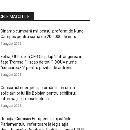
CELE MAI CITITE:
Dinamo cumpără mijlocașul preferat de Nuno
Campos pentru suma de 200.000 de euro
7 august 2026
Folha, OUT de la CFR Cluj după înfrângerea în
fața Tromso! ”Îi scap de toți!”. DOUĂ nume
”concurează” pentru poziția de antrenor
6 august 2026
Consumul energetic al românilor în urma
solicitărilor lui Ilie Bolojan pentru echilibru:
Informațiile Transelectrica
6 august 2026
Reacția Comisiei Europene la ajustările
Parlamentului referitoare la legislația
decarbonizării. Analiza efectului asupra PNRR.