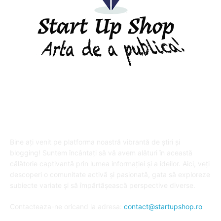
DESPRE "Arta de a publica" !
Bine ați venit pe platforma noastră vibrantă de știri și
blogging! Suntem încântați să vă avem alături în această
călătorie captivantă prin lumea informației și a ideilor. Aici, veți
descoperi o comunitate activă și pasionată, gata să exploreze
subiecte variate și să împărtășească perspective diverse.
Contacteaza-ne oricand la adresa:
contact@startupshop.ro