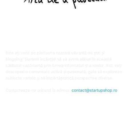
DESPRE "Arta de a publica" !
Bine ați venit pe platforma noastră vibrantă de știri și
blogging! Suntem încântați să vă avem alături în această
călătorie captivantă prin lumea informației și a ideilor. Aici, veți
descoperi o comunitate activă și pasionată, gata să exploreze
subiecte variate și să împărtășească perspective diverse.
Contacteaza-ne oricand la adresa:
contact@startupshop.ro
Cate stiri avem in ultima perioada?
Afaceri si Finante