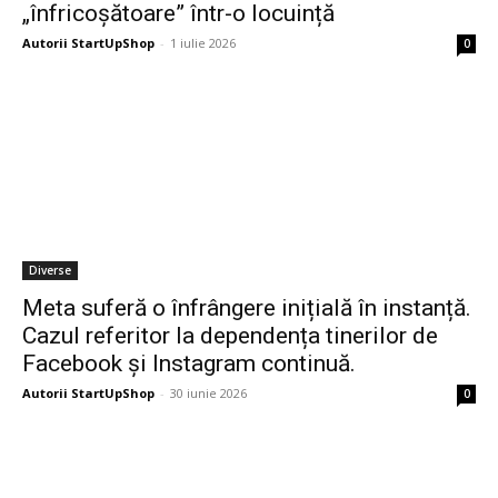
„înfricoșătoare” într-o locuință
Autorii StartUpShop
-
1 iulie 2026
0
Diverse
Meta suferă o înfrângere inițială în instanță.
Cazul referitor la dependența tinerilor de
Facebook și Instagram continuă.
Autorii StartUpShop
-
30 iunie 2026
0