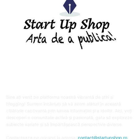
DESPRE "Arta de a publica" !
Bine ați venit pe platforma noastră vibrantă de știri și
blogging! Suntem încântați să vă avem alături în această
călătorie captivantă prin lumea informației și a ideilor. Aici, veți
descoperi o comunitate activă și pasionată, gata să exploreze
subiecte variate și să împărtășească perspective diverse.
Contacteaza-ne oricand la adresa:
contact@startupshop.ro