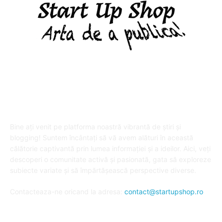
DESPRE "Arta de a publica" !
Bine ați venit pe platforma noastră vibrantă de știri și
blogging! Suntem încântați să vă avem alături în această
călătorie captivantă prin lumea informației și a ideilor. Aici, veți
descoperi o comunitate activă și pasionată, gata să exploreze
subiecte variate și să împărtășească perspective diverse.
Contacteaza-ne oricand la adresa:
contact@startupshop.ro