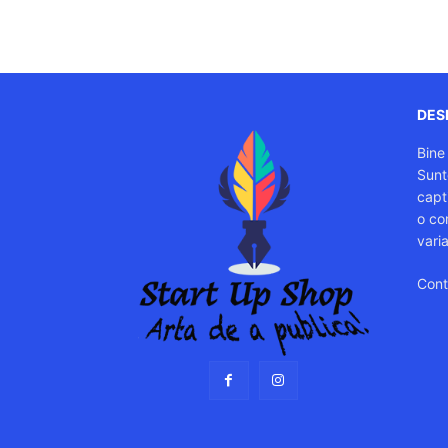
DESP
Bine
Sunt
capti
o co
vari
Cont