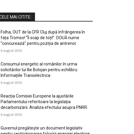
CELE MAI CITITE:
Folha, OUT de la CFR Cluj după înfrângerea în
fața Tromso! ”Îi scap de toți!”. DOUĂ nume
”concurează” pentru poziția de antrenor
6 august 2026
Consumul energetic al românilor în urma
solicitărilor lui Ilie Bolojan pentru echilibru:
Informațiile Transelectrica
6 august 2026
Reacția Comisiei Europene la ajustările
Parlamentului referitoare la legislația
decarbonizării. Analiza efectului asupra PNRR.
6 august 2026
Guvernul pregătește un document legislativ
pentru restricționarea folosirii energiei electrice