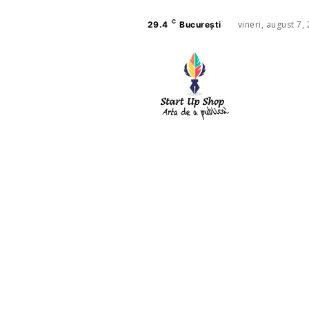
C
vineri, august 7,
29.4
București
AFACE
SANAT