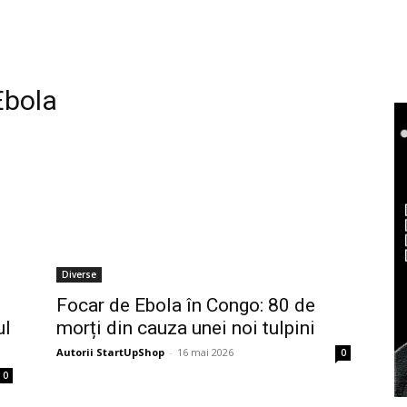
Ebola
Diverse
Focar de Ebola în Congo: 80 de
ul
morți din cauza unei noi tulpini
Autorii StartUpShop
-
16 mai 2026
0
0