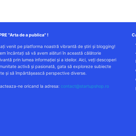
RE "Arta de a publica" !
Ca
 ați venit pe platforma noastră vibrantă de știri și blogging!
em încântați să vă avem alături în această călătorie
vantă prin lumea informației și a ideilor. Aici, veți descoperi
munitate activă și pasionată, gata să exploreze subiecte
ate și să împărtășească perspective diverse.
acteaza-ne oricand la adresa:
contact@startupshop.ro