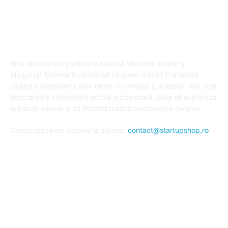
DESPRE "Arta de a publica" !
Bine ați venit pe platforma noastră vibrantă de știri și
blogging! Suntem încântați să vă avem alături în această
călătorie captivantă prin lumea informației și a ideilor. Aici, veți
descoperi o comunitate activă și pasionată, gata să exploreze
subiecte variate și să împărtășească perspective diverse.
Contacteaza-ne oricand la adresa:
contact@startupshop.ro
Cate stiri avem in ultima perioada?
Afaceri si Finante
Auto / Moto
Beauty