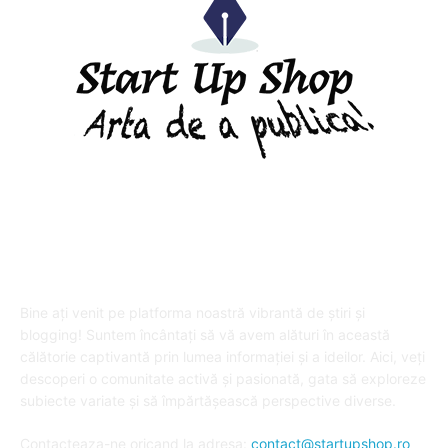
DESPRE "Arta de a publica" !
Bine ați venit pe platforma noastră vibrantă de știri și
blogging! Suntem încântați să vă avem alături în această
călătorie captivantă prin lumea informației și a ideilor. Aici, veți
descoperi o comunitate activă și pasionată, gata să exploreze
subiecte variate și să împărtășească perspective diverse.
Contacteaza-ne oricand la adresa:
contact@startupshop.ro