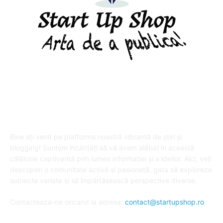
DESPRE "Arta de a publica" !
Bine ați venit pe platforma noastră vibrantă de știri și
blogging! Suntem încântați să vă avem alături în această
călătorie captivantă prin lumea informației și a ideilor. Aici, veți
descoperi o comunitate activă și pasionată, gata să exploreze
subiecte variate și să împărtășească perspective diverse.
Contacteaza-ne oricand la adresa:
contact@startupshop.ro