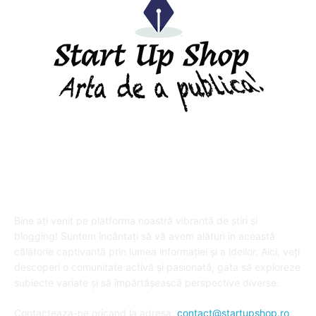
DESPRE "Arta de a publica" !
Bine ați venit pe platforma noastră vibrantă de știri și
blogging! Suntem încântați să vă avem alături în această
călătorie captivantă prin lumea informației și a ideilor. Aici, veți
descoperi o comunitate activă și pasionată, gata să exploreze
subiecte variate și să împărtășească perspective diverse.
Contacteaza-ne oricand la adresa:
contact@startupshop.ro