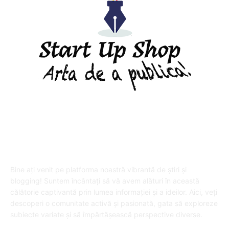
DESPRE "Arta de a publica" !
Bine ați venit pe platforma noastră vibrantă de știri și
blogging! Suntem încântați să vă avem alături în această
călătorie captivantă prin lumea informației și a ideilor. Aici, veți
descoperi o comunitate activă și pasionată, gata să exploreze
subiecte variate și să împărtășească perspective diverse.