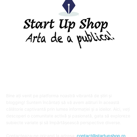
DESPRE "Arta de a publica" !
Bine ați venit pe platforma noastră vibrantă de știri și
blogging! Suntem încântați să vă avem alături în această
călătorie captivantă prin lumea informației și a ideilor. Aici, veți
descoperi o comunitate activă și pasionată, gata să exploreze
subiecte variate și să împărtășească perspective diverse.
Contacteaza-ne oricand la adresa:
contact@startupshop.ro