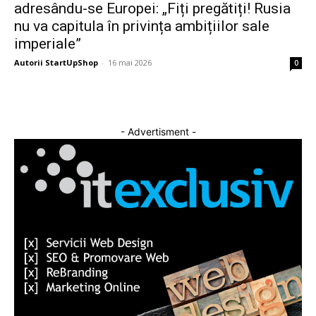
adresându-se Europei: „Fiți pregătiți! Rusia
nu va capitula în privința ambițiilor sale
imperiale”
Autorii StartUpShop
-
16 mai 2026
0
- Advertisment -