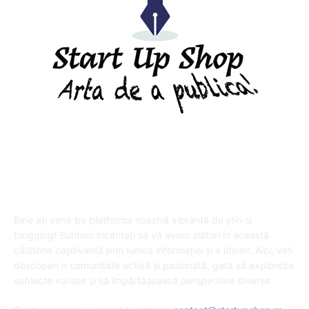
DESPRE "Arta de a publica" !
Bine ați venit pe platforma noastră vibrantă de știri și
blogging! Suntem încântați să vă avem alături în această
călătorie captivantă prin lumea informației și a ideilor. Aici, veți
descoperi o comunitate activă și pasionată, gata să exploreze
subiecte variate și să împărtășească perspective diverse.