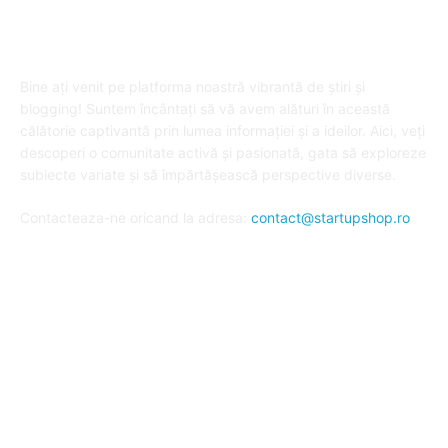
DESPRE "Arta de a publica" !
Bine ați venit pe platforma noastră vibrantă de știri și
blogging! Suntem încântați să vă avem alături în această
călătorie captivantă prin lumea informației și a ideilor. Aici, veți
descoperi o comunitate activă și pasionată, gata să exploreze
subiecte variate și să împărtășească perspective diverse.
Contacteaza-ne oricand la adresa:
contact@startupshop.ro
Cate stiri avem in ultima perioada?
Afaceri si Finante
Auto / Moto
Beauty
Constructii
Cursuri