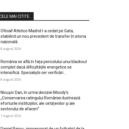
CELE MAI CITITE:
Oficial! Atletico Madrid l-a cedat pe Gata,
stabilind un nou precedent de transfer în istoria
națională.
8 august 2026
România se află în fața pericolului unui blackout
complet dacă dificultățile energetice se
intensifică. Specialiștii cer verificări…
8 august 2026
Nicușor Dan, în urma deciziei Moody’s:
„Conservarea ratingului României ilustrează
eforturile instituțiilor, ale cetățenilor și ale
sectorului de afaceri”
7 august 2026
Daniel Pancu, impresionat de un fotbalist de la