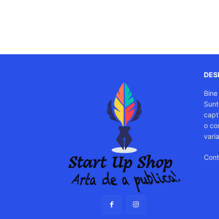
DESP
Bine
Sunt
capti
o co
vari
Cont