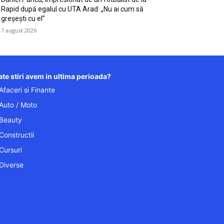
Rapid după egalul cu UTA Arad: „Nu ai cum să
greșești cu el”
7 august 2026
te stiri avem in ultima perioada?
Afaceri si Finante
Auto / Moto
Beauty
Constructii
Cursuri
Diverse