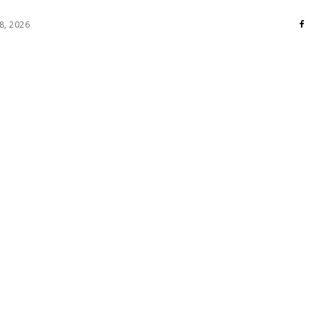
8, 2026
RI
DIVERSE
HOME / DECO
MASS MEDIA
ATE / HOBBY
SOCIAL CULTURAL
TEHNOLOGIE