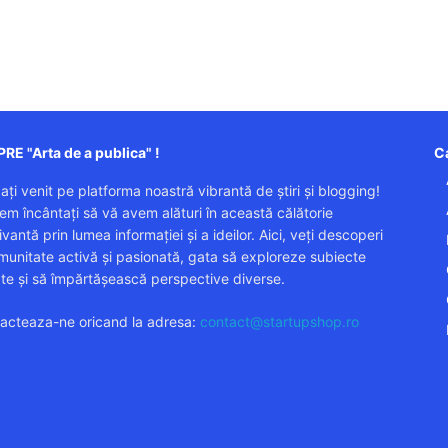
RE "Arta de a publica" !
Ca
 ați venit pe platforma noastră vibrantă de știri și blogging!
em încântați să vă avem alături în această călătorie
vantă prin lumea informației și a ideilor. Aici, veți descoperi
munitate activă și pasionată, gata să exploreze subiecte
ate și să împărtășească perspective diverse.
acteaza-ne oricand la adresa:
contact@startupshop.ro