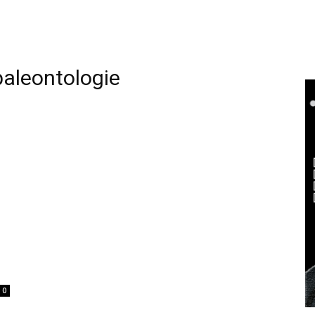
paleontologie
0