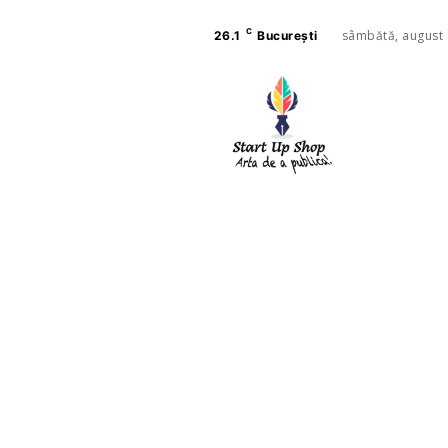
C
sâmbătă, august 
26.1
București
AFACE
SANAT