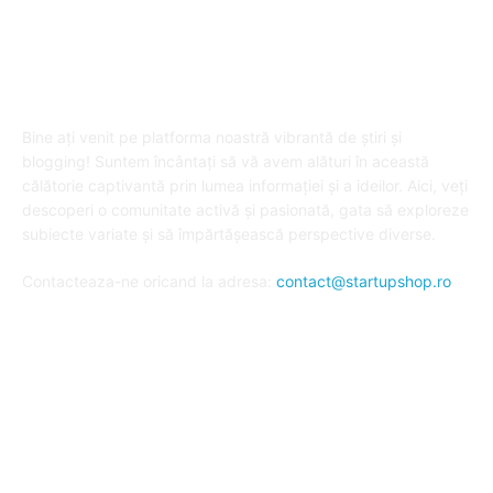
DESPRE "Arta de a publica" !
Bine ați venit pe platforma noastră vibrantă de știri și
blogging! Suntem încântați să vă avem alături în această
călătorie captivantă prin lumea informației și a ideilor. Aici, veți
descoperi o comunitate activă și pasionată, gata să exploreze
subiecte variate și să împărtășească perspective diverse.
Contacteaza-ne oricand la adresa:
contact@startupshop.ro
Cate stiri avem in ultima perioada?
Afaceri si Finante
Auto / Moto
Beauty