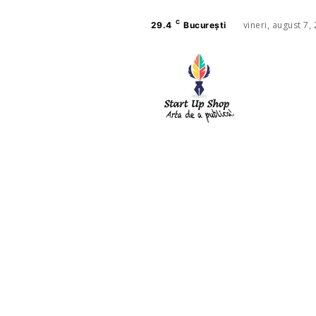
C
vineri, august 7,
29.4
București
AFACE
SANAT