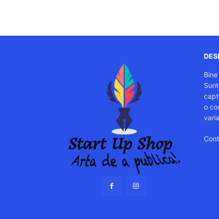
DESP
Bine
Sunt
capti
o co
vari
Cont