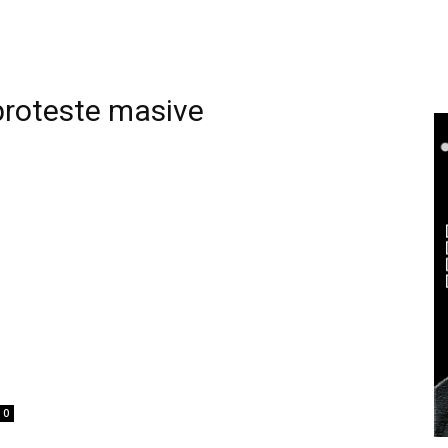
proteste masive
0