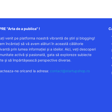
RE "Arta de a publica" !
Ca
 ați venit pe platforma noastră vibrantă de știri și blogging!
em încântați să vă avem alături în această călătorie
vantă prin lumea informației și a ideilor. Aici, veți descoperi
munitate activă și pasionată, gata să exploreze subiecte
ate și să împărtășească perspective diverse.
acteaza-ne oricand la adresa:
contact@startupshop.ro