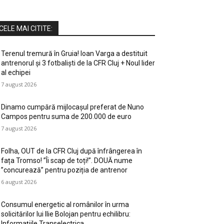
CELE MAI CITITE:
Terenul tremură în Gruia! Ioan Varga a destituit
antrenorul și 3 fotbaliști de la CFR Cluj + Noul lider
al echipei
7 august 2026
Dinamo cumpără mijlocașul preferat de Nuno
Campos pentru suma de 200.000 de euro
7 august 2026
Folha, OUT de la CFR Cluj după înfrângerea în
fața Tromso! ”Îi scap de toți!”. DOUĂ nume
”concurează” pentru poziția de antrenor
6 august 2026
Consumul energetic al românilor în urma
solicitărilor lui Ilie Bolojan pentru echilibru:
Informațiile Transelectrica