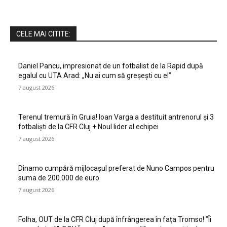
CELE MAI CITITE:
Daniel Pancu, impresionat de un fotbalist de la Rapid după
egalul cu UTA Arad: „Nu ai cum să greșești cu el”
7 august 2026
Terenul tremură în Gruia! Ioan Varga a destituit antrenorul și 3
fotbaliști de la CFR Cluj + Noul lider al echipei
7 august 2026
Dinamo cumpără mijlocașul preferat de Nuno Campos pentru
suma de 200.000 de euro
7 august 2026
Folha, OUT de la CFR Cluj după înfrângerea în fața Tromso! ”Îi