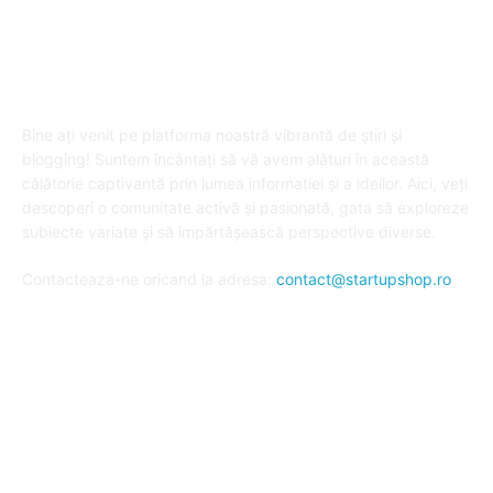
DESPRE "Arta de a publica" !
Bine ați venit pe platforma noastră vibrantă de știri și
blogging! Suntem încântați să vă avem alături în această
călătorie captivantă prin lumea informației și a ideilor. Aici, veți
descoperi o comunitate activă și pasionată, gata să exploreze
subiecte variate și să împărtășească perspective diverse.
Contacteaza-ne oricand la adresa:
contact@startupshop.ro
Cate stiri avem in ultima perioada?
Afaceri si Finante
Auto / Moto
Beauty