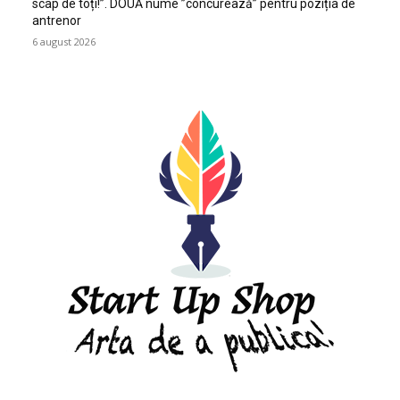
scap de toți!”. DOUĂ nume ”concurează” pentru poziția de
antrenor
6 august 2026