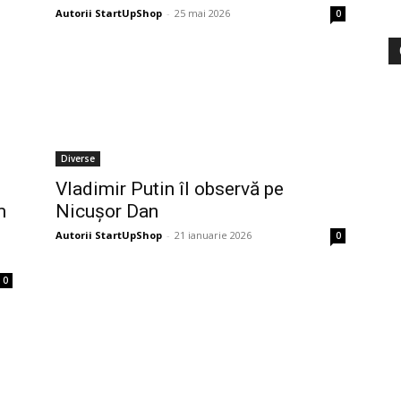
Autorii StartUpShop
-
25 mai 2026
0
Diverse
Vladimir Putin îl observă pe
m
Nicușor Dan
Autorii StartUpShop
-
21 ianuarie 2026
0
0