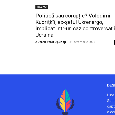
Diverse
Politică sau corupție? Volodimir
Kudrițkîi, ex-șeful Ukrenergo,
implicat într-un caz controversat 
Ucraina
Autorii StartUpShop
-
31 octombrie 2025
DESP
Bine
Sunt
capti
o co