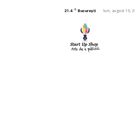
C
luni, august 10, 
21.4
București
AFACE
SANAT