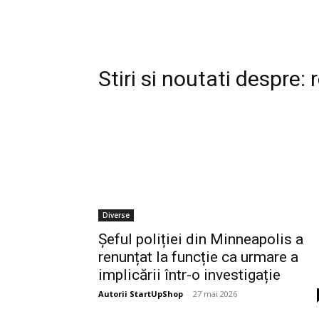
Stiri si noutati despre:
Diverse
Șeful poliției din Minneapolis a
renunțat la funcție ca urmare a
implicării într-o investigație
Autorii StartUpShop
-
27 mai 2026