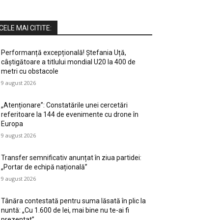
CELE MAI CITITE:
Performanță excepțională! Ștefania Uță,
câștigătoare a titlului mondial U20 la 400 de
metri cu obstacole
9 august 2026
„Atenționare”: Constatările unei cercetări
referitoare la 144 de evenimente cu drone în
Europa
9 august 2026
Transfer semnificativ anunțat în ziua partidei:
„Portar de echipă națională”
9 august 2026
Tânăra contestată pentru suma lăsată în plic la
nuntă: „Cu 1.600 de lei, mai bine nu te-ai fi
prezentat”