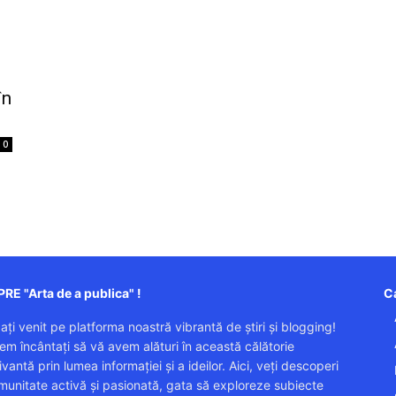
în
0
RE "Arta de a publica" !
Ca
 ați venit pe platforma noastră vibrantă de știri și blogging!
em încântați să vă avem alături în această călătorie
vantă prin lumea informației și a ideilor. Aici, veți descoperi
munitate activă și pasionată, gata să exploreze subiecte