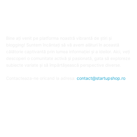
DESPRE "Arta de a publica" !
Bine ați venit pe platforma noastră vibrantă de știri și
blogging! Suntem încântați să vă avem alături în această
călătorie captivantă prin lumea informației și a ideilor. Aici, veți
descoperi o comunitate activă și pasionată, gata să exploreze
subiecte variate și să împărtășească perspective diverse.
Contacteaza-ne oricand la adresa:
contact@startupshop.ro
Cate stiri avem in ultima perioada?
Afaceri si Finante
Auto / Moto
Beauty