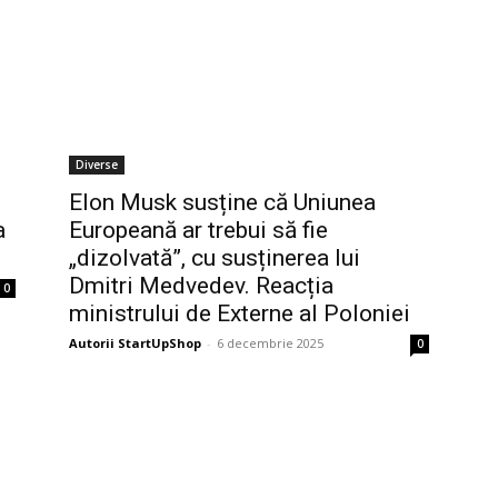
Diverse
Elon Musk susține că Uniunea
a
Europeană ar trebui să fie
„dizolvată”, cu susținerea lui
Dmitri Medvedev. Reacția
0
ministrului de Externe al Poloniei
Autorii StartUpShop
-
6 decembrie 2025
0