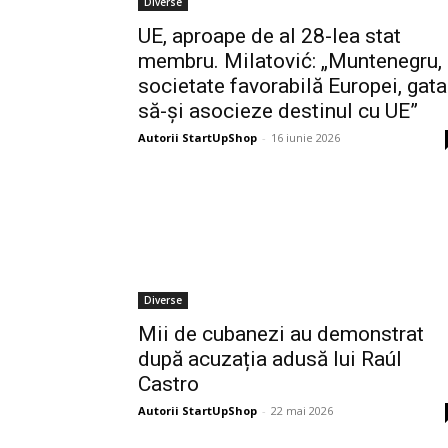
Diverse
UE, aproape de al 28-lea stat
membru. Milatović: „Muntenegru,
societate favorabilă Europei, gata
să-și asocieze destinul cu UE”
Autorii StartUpShop
-
16 iunie 2026
Diverse
Mii de cubanezi au demonstrat
după acuzația adusă lui Raúl
Castro
Autorii StartUpShop
-
22 mai 2026