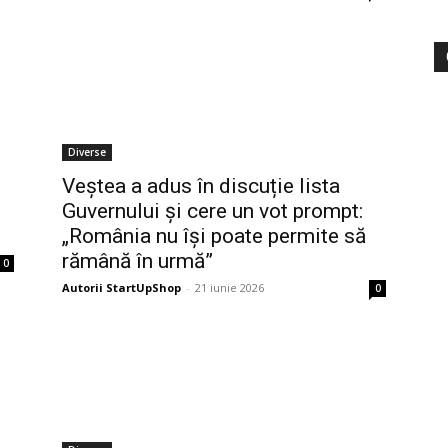
Diverse
Veștea a adus în discuție lista
Guvernului și cere un vot prompt:
„România nu își poate permite să
rămână în urmă”
0
Autorii StartUpShop
-
21 iunie 2026
0