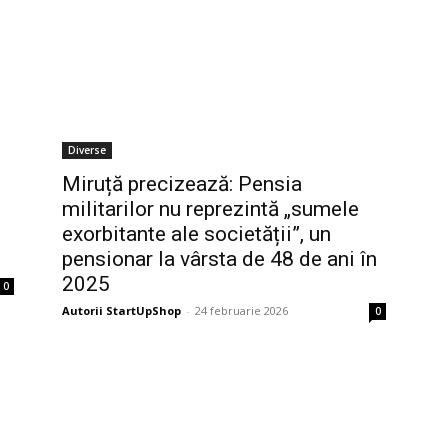
Diverse
Miruță precizează: Pensia
i
militarilor nu reprezintă „sumele
exorbitante ale societății”, un
pensionar la vârsta de 48 de ani în
2025
0
Autorii StartUpShop
-
24 februarie 2026
0