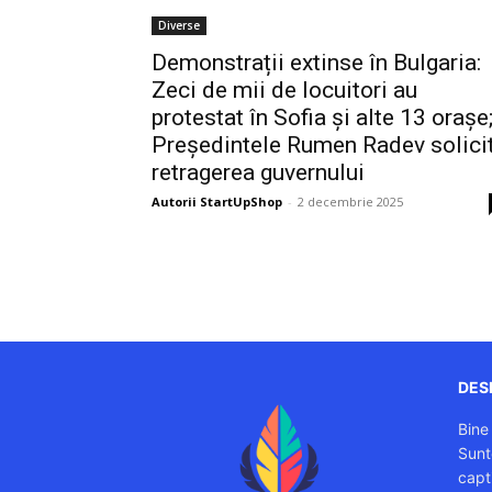
Diverse
Demonstrații extinse în Bulgaria:
Zeci de mii de locuitori au
protestat în Sofia și alte 13 orașe
Președintele Rumen Radev solici
retragerea guvernului
Autorii StartUpShop
-
2 decembrie 2025
DESP
Bine
Sunt
capti