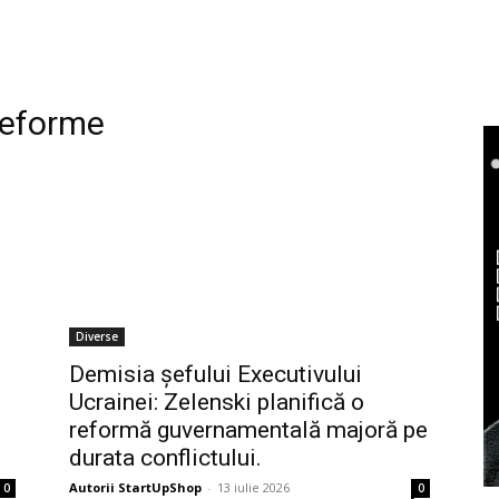
reforme
Diverse
Demisia șefului Executivului
Ucrainei: Zelenski planifică o
reformă guvernamentală majoră pe
durata conflictului.
Autorii StartUpShop
-
13 iulie 2026
0
0