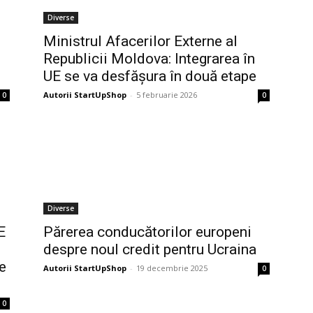
Diverse
Ministrul Afacerilor Externe al
Republicii Moldova: Integrarea în
UE se va desfășura în două etape
Autorii StartUpShop
-
5 februarie 2026
0
0
Diverse
E
Părerea conducătorilor europeni
despre noul credit pentru Ucraina
e
Autorii StartUpShop
-
19 decembrie 2025
0
0