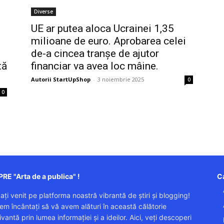
Diverse
UE ar putea aloca Ucrainei 1,35
milioane de euro. Aprobarea celei
;
de-a cincea tranșe de ajutor
tă
financiar va avea loc mâine.
Autorii StartUpShop
-
3 noiembrie 2025
0
0
RE "Arta de a publica" !
Ca
 ați venit pe platforma noastră vibrantă de știri și blogging!
em încântați să vă avem alături în această călătorie
vantă prin lumea informației și a ideilor. Aici, veți descoperi