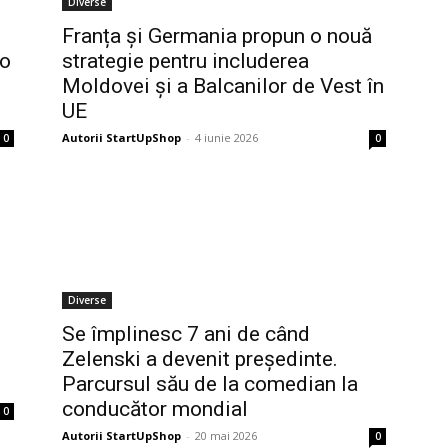
Diverse
Franța și Germania propun o nouă
 o
strategie pentru includerea
Moldovei și a Balcanilor de Vest în
UE
Autorii StartUpShop
-
4 iunie 2026
0
0
Diverse
Se împlinesc 7 ani de când
Zelenski a devenit președinte.
Parcursul său de la comedian la
conducător mondial
0
Autorii StartUpShop
-
20 mai 2026
0