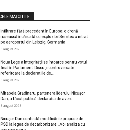
CELE MAI CITITE:
Infiltrare fără precedent în Europa: o dronă
rusească încărcată cu explozibil Semtex a intrat
pe aeroportul din Leipzig, Germania
5 august 2026
Noua Lege a Integrității se întoarce pentru votul
final în Parlament. Discuții controversate
referitoare la declarațiile de…
5 august 2026
Mirabela Grădinaru, partenera liderului Nicușor
Dan, a făcut publică declarația de avere.
5 august 2026
Nicușor Dan contestă modificările propuse de
PSD la legea de decarbonizare: „Voi analiza cu
cea mai mare…