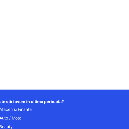
te stiri avem in ultima perioada?
Afaceri si Finante
Auto / Moto
Beauty