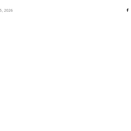
 5, 2026
RI
DIVERSE
HOME / DECO
MASS MEDIA
ATE / HOBBY
SOCIAL CULTURAL
TEHNOLOGIE