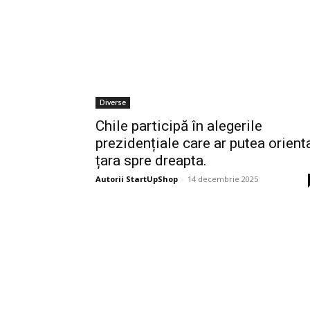
Diverse
Chile participă în alegerile
prezidențiale care ar putea orient
țara spre dreapta.
Autorii StartUpShop
-
14 decembrie 2025