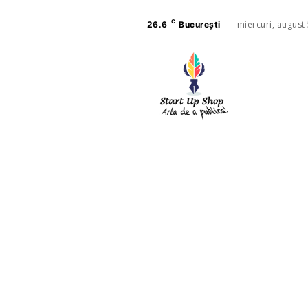
C
miercuri, august
26.6
București
AFACE
SANAT