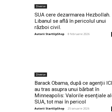
Diverse
SUA cere dezarmarea Hezbollah.
Libanul se află în pericolul unui
război civil.
Autorii StartUpShop
-
8 februarie 2026
Diverse
Barack Obama, după ce agenții IC
au tras asupra unui bărbat în
Minneapolis: Valorile esențiale al
SUA, tot mai în pericol
Autorii StartUpShop
-
25 ianuarie 2026