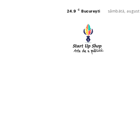
C
sâmbătă, august
24.9
București
AFACE
SANAT