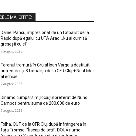
CELE MAI CITITE:
Daniel Pancu, impresionat de un fotbalist de la
Rapid după egalul cu UTA Arad: „Nu ai cum să
greșești cu el”
7 august 2026
Terenul tremură în Gruia! Ioan Varga a destituit
antrenorul și 3 fotbaliști de la CFR Cluj + Noul lider
al echipei
7 august 2026
Dinamo cumpără mijlocașul preferat de Nuno
Campos pentru suma de 200.000 de euro
7 august 2026
Folha, OUT de la CFR Cluj după înfrângerea în
fața Tromso! ”Îi scap de toți!”. DOUĂ nume
”concurează” pentru poziția de antrenor