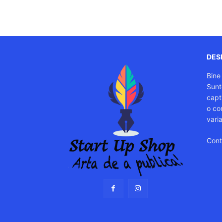
DESP
Bine
Sunt
capti
o co
vari
Cont