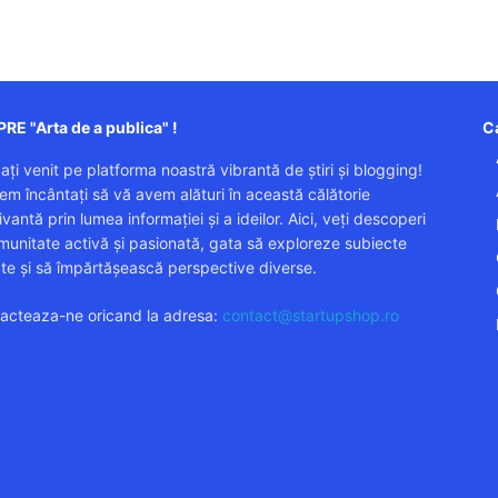
RE "Arta de a publica" !
Ca
 ați venit pe platforma noastră vibrantă de știri și blogging!
em încântați să vă avem alături în această călătorie
vantă prin lumea informației și a ideilor. Aici, veți descoperi
munitate activă și pasionată, gata să exploreze subiecte
ate și să împărtășească perspective diverse.
acteaza-ne oricand la adresa:
contact@startupshop.ro