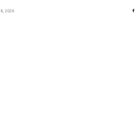
 8, 2026
RI
DIVERSE
HOME / DECO
MASS MEDIA
ATE / HOBBY
SOCIAL CULTURAL
TEHNOLOGIE