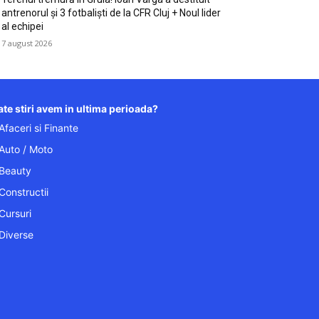
antrenorul și 3 fotbaliști de la CFR Cluj + Noul lider
al echipei
7 august 2026
te stiri avem in ultima perioada?
Afaceri si Finante
Auto / Moto
Beauty
Constructii
Cursuri
Diverse