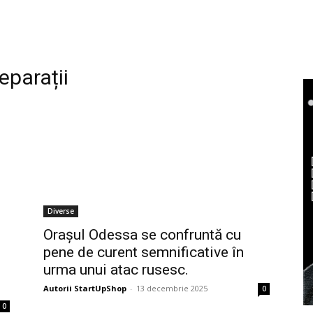
reparații
Diverse
Orașul Odessa se confruntă cu
pene de curent semnificative în
urma unui atac rusesc.
Autorii StartUpShop
-
13 decembrie 2025
0
0