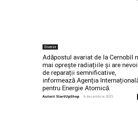
Diverse
Adăpostul avariat de la Cernobîl 
mai oprește radiațiile și are nevo
de reparații semnificative,
informează Agenția Internațional
pentru Energie Atomică.
Autorii StartUpShop
-
6 decembrie 2025