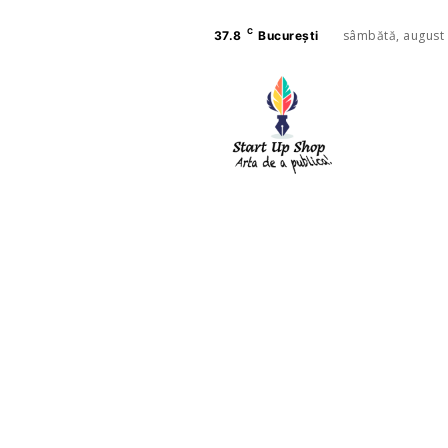
C
sâmbătă, august 
37.8
București
AFACE
SANAT