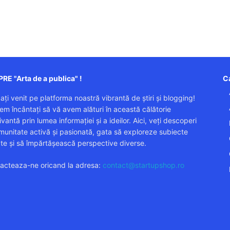
RE "Arta de a publica" !
Ca
 ați venit pe platforma noastră vibrantă de știri și blogging!
em încântați să vă avem alături în această călătorie
vantă prin lumea informației și a ideilor. Aici, veți descoperi
munitate activă și pasionată, gata să exploreze subiecte
ate și să împărtășească perspective diverse.
acteaza-ne oricand la adresa:
contact@startupshop.ro