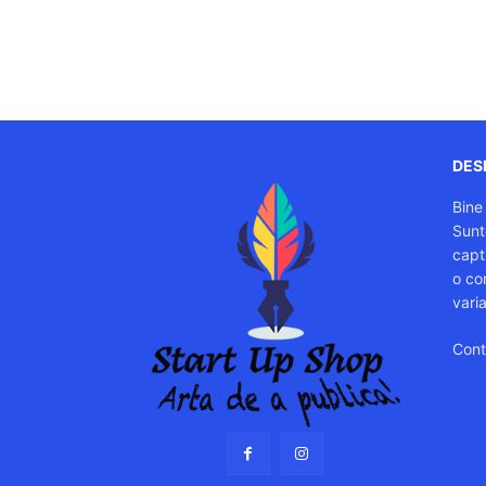
DESP
Bine
Sunt
capti
o co
vari
Cont