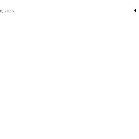
8, 2026
RI
DIVERSE
HOME / DECO
MASS MEDIA
ATE / HOBBY
SOCIAL CULTURAL
TEHNOLOGIE