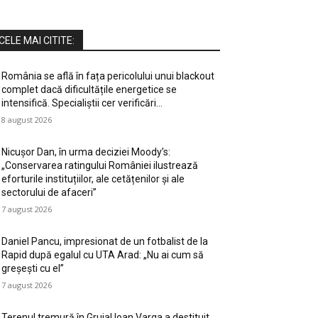
CELE MAI CITITE:
România se află în fața pericolului unui blackout
complet dacă dificultățile energetice se
intensifică. Specialiștii cer verificări…
8 august 2026
Nicușor Dan, în urma deciziei Moody’s:
„Conservarea ratingului României ilustrează
eforturile instituțiilor, ale cetățenilor și ale
sectorului de afaceri”
7 august 2026
Daniel Pancu, impresionat de un fotbalist de la
Rapid după egalul cu UTA Arad: „Nu ai cum să
greșești cu el”
7 august 2026
Terenul tremură în Gruia! Ioan Varga a destituit