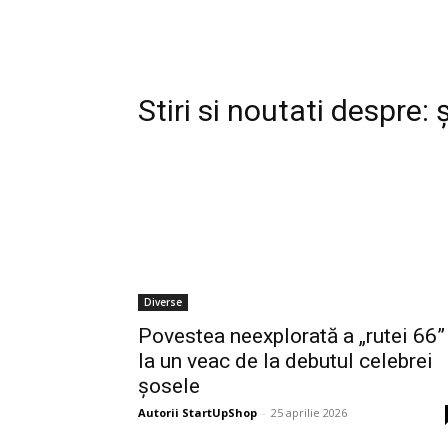
Stiri si noutati despre:
Diverse
Povestea neexplorată a „rutei 66”
la un veac de la debutul celebrei
șosele
Autorii StartUpShop
-
25 aprilie 2026