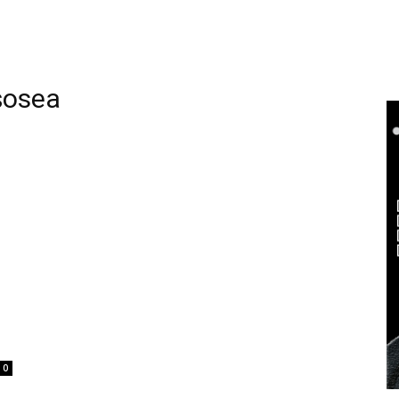
șosea
0