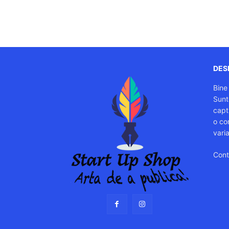
DESP
Bine
Sunt
capti
o co
vari
Cont