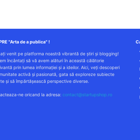
RE "Arta de a publica" !
Ca
 ați venit pe platforma noastră vibrantă de știri și blogging!
em încântați să vă avem alături în această călătorie
vantă prin lumea informației și a ideilor. Aici, veți descoperi
munitate activă și pasionată, gata să exploreze subiecte
ate și să împărtășească perspective diverse.
acteaza-ne oricand la adresa:
contact@startupshop.ro