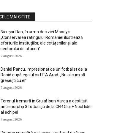
CELE MAI CITITE:
Nicușor Dan, în urma deciziei Moody’s:
„Conservarea ratingului României ilustrează
eforturile instituțiilor, ale cetățenilor și ale
sectorului de afaceri”
7 august 2026
Daniel Pancu, impresionat de un fotbalist de la
Rapid după egalul cu UTA Arad: „Nu ai cum să
greșești cu el”
7 august 2026
Terenul tremură în Gruia! Ioan Varga a destituit
antrenorul și 3 fotbaliști de la CFR Cluj + Noul lider
al echipei
7 august 2026
Dinamo cumpără mijlocașul preferat de Nuno