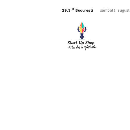
C
sâmbătă, august
29.3
București
AFACE
SANAT