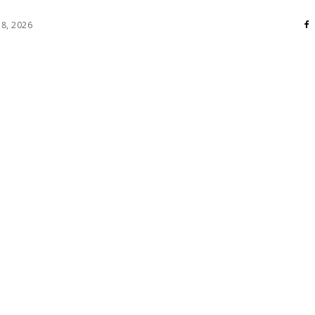
 8, 2026
RI
DIVERSE
HOME / DECO
MASS MEDIA
ATE / HOBBY
SOCIAL CULTURAL
TEHNOLOGIE