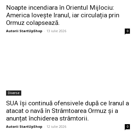
Noapte incendiara în Orientul Mijlociu:
America lovește Iranul, iar circulația prin
Ormuz colapsează.
Autorii StartUpShop
-
13 iulie 2026
0
Diverse
SUA își continuă ofensivele după ce Iranul a
atacat o navă în Strâmtoarea Ormuz și a
anunțat închiderea strâmtorii.
Autorii StartUpShop
-
12 iulie 2026
0