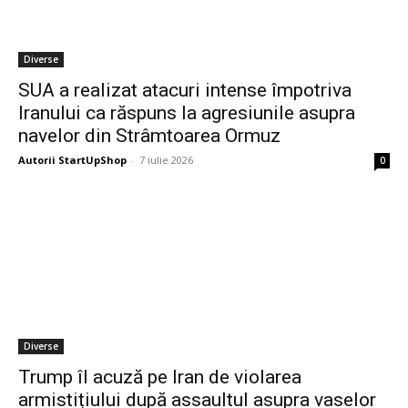
Diverse
SUA a realizat atacuri intense împotriva
Iranului ca răspuns la agresiunile asupra
navelor din Strâmtoarea Ormuz
Autorii StartUpShop
-
7 iulie 2026
0
Diverse
Trump îl acuză pe Iran de violarea
armistițiului după assaultul asupra vaselor