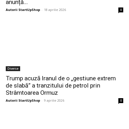
anunță...
Autorii StartUpShop
-
18 aprilie 2026
0
Diverse
Trump acuză Iranul de o „gestiune extrem
de slabă” a tranzitului de petrol prin
Strâmtoarea Ormuz
Autorii StartUpShop
-
9 aprilie 2026
0