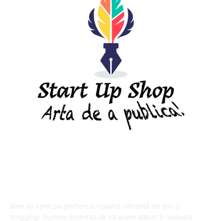
DESPRE "Arta de a publica" !
Bine ați venit pe platforma noastră vibrantă de știri și
blogging! Suntem încântați să vă avem alături în această