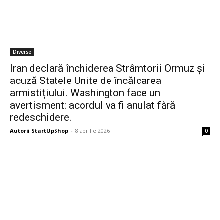
Diverse
Iran declară închiderea Strâmtorii Ormuz și
acuză Statele Unite de încălcarea
armistițiului. Washington face un
avertisment: acordul va fi anulat fără
redeschidere.
Autorii StartUpShop
-
8 aprilie 2026
0