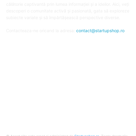
călătorie captivantă prin lumea informației și a ideilor. Aici, veți
descoperi o comunitate activă și pasionată, gata să exploreze
subiecte variate și să împărtășească perspective diverse.
Contacteaza-ne oricand la adresa:
contact@startupshop.ro
Cate stiri avem in ultima perioada?
Afaceri si Finante
Auto / Moto
Beauty
Constructii
Cursuri
Diverse