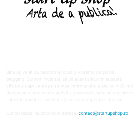
DESPRE "Arta de a publica" !
Bine ați venit pe platforma noastră vibrantă de știri și
blogging! Suntem încântați să vă avem alături în această
călătorie captivantă prin lumea informației și a ideilor. Aici, veți
descoperi o comunitate activă și pasionată, gata să exploreze
subiecte variate și să împărtășească perspective diverse.
Contacteaza-ne oricand la adresa:
contact@startupshop.ro
Cate stiri avem in ultima perioada?