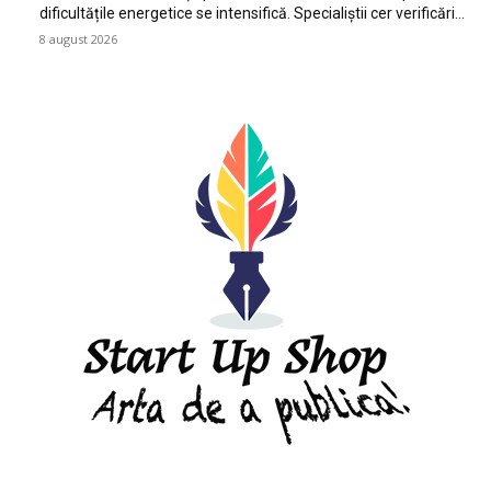
dificultățile energetice se intensifică. Specialiștii cer verificări…
8 august 2026