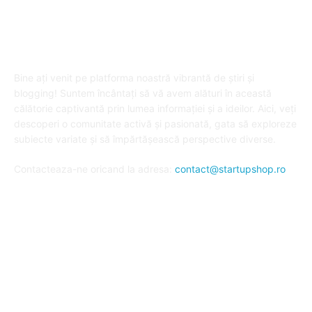
DESPRE "Arta de a publica" !
Bine ați venit pe platforma noastră vibrantă de știri și
blogging! Suntem încântați să vă avem alături în această
călătorie captivantă prin lumea informației și a ideilor. Aici, veți
descoperi o comunitate activă și pasionată, gata să exploreze
subiecte variate și să împărtășească perspective diverse.
Contacteaza-ne oricand la adresa:
contact@startupshop.ro
Cate stiri avem in ultima perioada?
Afaceri si Finante
Auto / Moto
Beauty
Constructii