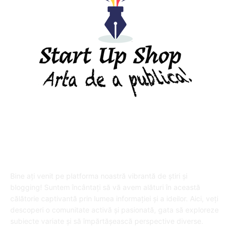
DESPRE "Arta de a publica" !
Bine ați venit pe platforma noastră vibrantă de știri și
blogging! Suntem încântați să vă avem alături în această
călătorie captivantă prin lumea informației și a ideilor. Aici, veți
descoperi o comunitate activă și pasionată, gata să exploreze
subiecte variate și să împărtășească perspective diverse.