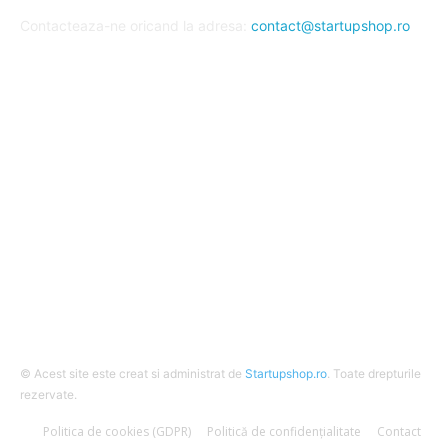
Contacteaza-ne oricand la adresa:
contact@startupshop.ro
Cate stiri avem in ultima perioada?
Afaceri si Finante
Auto / Moto
Beauty
Constructii
Cursuri
Diverse
© Acest site este creat si administrat de
Startupshop.ro
. Toate drepturile
rezervate.
Politica de cookies (GDPR)
Politică de confidențialitate
Contact