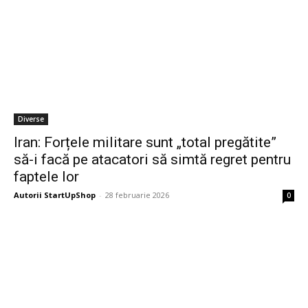
Diverse
Iran: Forțele militare sunt „total pregătite”
să-i facă pe atacatori să simtă regret pentru
faptele lor
Autorii StartUpShop
-
28 februarie 2026
0